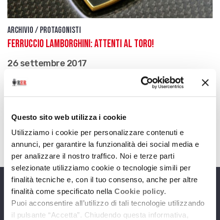
Archivio / Protagonisti
Ferruccio Lamborghini: attenti al toro!
26 settembre 2017
L'uomo che sapeva infondere potenza taurina ai
suoi motori, dalle macchine agricole alle fiammanti
fuoriserie da strada
Questo sito web utilizza i cookie
download
Ascolta
Podcast
Utilizziamo i cookie per personalizzare contenuti e
annunci, per garantire la funzionalità dei social media e
per analizzare il nostro traffico. Noi e terze parti
selezionate utilizziamo cookie o tecnologie simili per
finalità tecniche e, con il tuo consenso, anche per altre
finalità come specificato nella
Cookie policy.
Programmi
Puoi acconsentire all’utilizzo di tali tecnologie utilizzando
il pulsante “Accetta”. Chiudendo questa informativa,