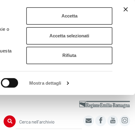
Accetta
kie o
Accetta selezionati
questa
Rifiuta
Mostra dettagli
Cerca nell'archivio
Cerca