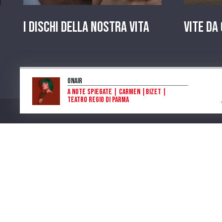
I dischi della nostra vita
Vite da
OnAir
A note spiegate | Carmen |Bizet |
Teatro Regio di Parma
Piera Raimondi Cominesi
Program
Num. Lic. SIAE 473/I/06-600