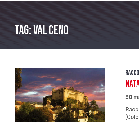
Tag: Val Ceno
Racco
Nat
30 m
Racco
(Colo