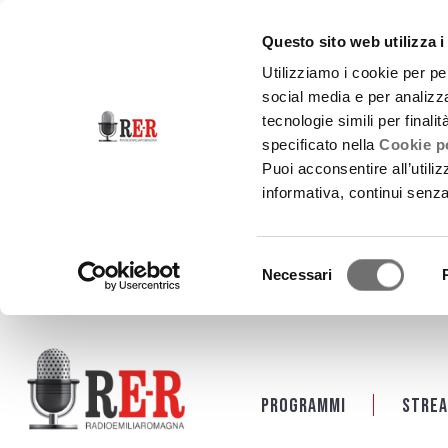
Questo sito web utilizza i
Utilizziamo i cookie per pe
social media e per analizza
tecnologie simili per finali
specificato nella
Cookie po
Puoi acconsentire all’utili
informativa, continui senz
Selezione
Necessari
del
consenso
Salta al contenuto principale
Programmi
Strea