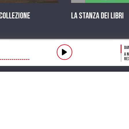
 Collezione
La stanza dei Libri
Pl
Da
A 
Re
Fl
fin
Fu
Dar
ve
mi
Streaming
Playlist
PODCAST
Pr
La 
in
A 
Te
Lo
in 