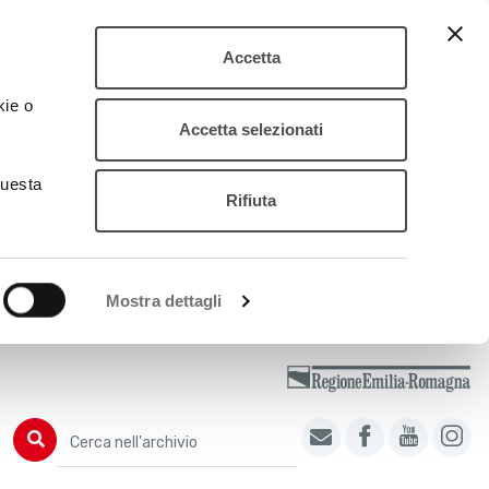
Accetta
kie o
Accetta selezionati
questa
Rifiuta
Mostra dettagli
Cerca nell'archivio
Cerca