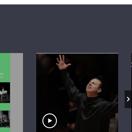
io
Ascolta il servizio