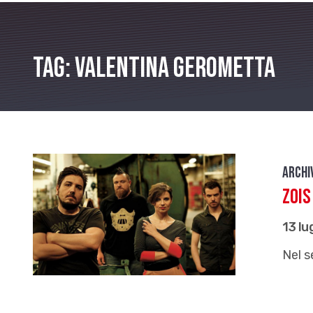
Tag: Valentina Gerometta
Archi
Zois
13 lu
Nel s