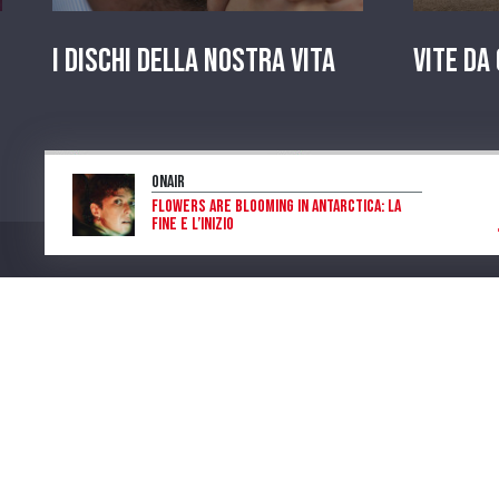
I dischi della nostra vita
Vite da
OnAir
Flowers are blooming in Antarctica: la
fine e l’inizio
Laura Di Salvo
Program
Num. Lic. SIAE 473/I/06-600