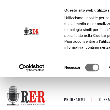
Questo sito web utilizza i
Utilizziamo i cookie per pe
social media e per analizza
tecnologie simili per finali
specificato nella
Cookie po
Puoi acconsentire all’utili
informativa, continui senz
Selezione
Necessari
del
consenso
Salta al contenuto principale
Programmi
Strea