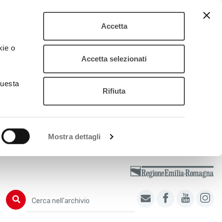
Accetta
kie o
Accetta selezionati
questa
Rifiuta
Mostra dettagli
Cerca nell'archivio
Cerca