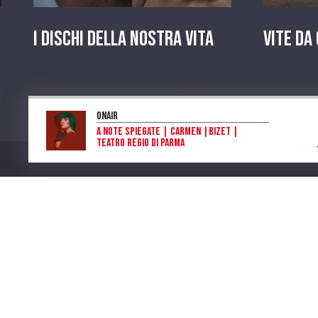
I dischi della nostra vita
Vite da
OnAir
A note spiegate | Carmen |Bizet |
Teatro Regio di Parma
Piera Raimondi Cominesi
Program
Num. Lic. SIAE 473/I/06-600