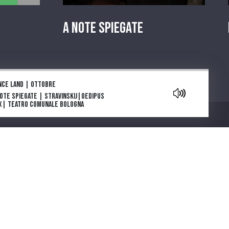
A Note Spiegate
aylist
nce land | Ottobre
Note Spiegate | Stravinskij|Oedipus
x| Teatro Comunale Bologna
owers are blooming in Antarctica: la
e e l’inizio
ga e morte di Tolstoj di Stefan Zweig
ia Deflorian porta in scena La
getariana, romanzo della scrittrice
Chi siamo
emio Nobel Han Kang
parola che cura. "Come gli Uccelli",
 scena il capolavoro di Mouawad
note spiegate | Carmen |Bizet |
atro Regio di Parma
ntano da Cinecittà. Una serie podcast
cinque puntate ideata e scritta da