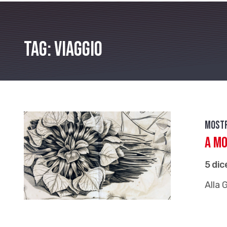
Tag: viaggio
Most
A MO
5 di
Alla 