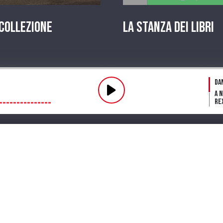
 Collezione
La stanza dei Libri
Pl
Da
A 
Re
Fl
fin
Fu
Dar
ve
mi
Streaming
Playlist
PODCAST
Pr
La 
in
A 
Te
Lo
in 