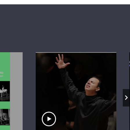
io
Ascolta il servizio