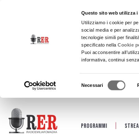
Questo sito web utilizza i
Utilizziamo i cookie per pe
social media e per analizza
tecnologie simili per finali
specificato nella
Cookie po
Puoi acconsentire all’utili
informativa, continui senz
Selezione
Necessari
del
consenso
Salta al contenuto principale
Programmi
Strea