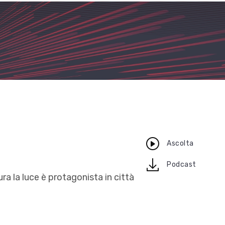
Ascolta
download
Podcast
ura la luce è protagonista in città