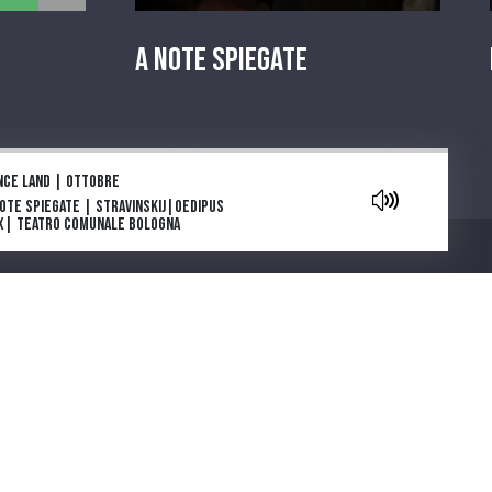
A Note Spiegate
aylist
nce land | Ottobre
Note Spiegate | Stravinskij|Oedipus
x| Teatro Comunale Bologna
owers are blooming in Antarctica: la
e e l’inizio
ga e morte di Tolstoj di Stefan Zweig
ia Deflorian porta in scena La
getariana, romanzo della scrittrice
Chi siamo
emio Nobel Han Kang
parola che cura. "Come gli Uccelli",
 scena il capolavoro di Mouawad
note spiegate | Carmen |Bizet |
atro Regio di Parma
ntano da Cinecittà. Una serie podcast
cinque puntate ideata e scritta da