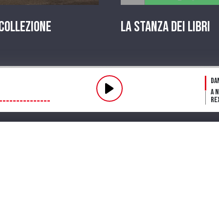
 Collezione
La stanza dei Libri
Pl
Da
A 
Re
Fl
fin
Fu
Dar
ve
mi
Streaming
Playlist
PODCAST
Pr
La 
in
A 
Te
Lo
in 