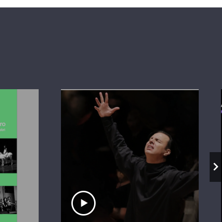
io
Ascolta il servizio