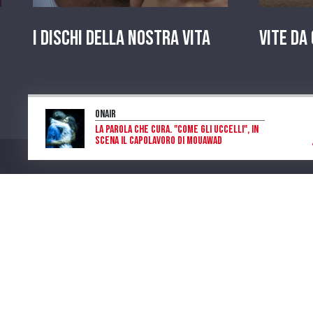
I dischi della nostra vita
Vite da
OnAir
La parola che cura. "Come gli Uccelli", in
scena il capolavoro di Mouawad
Piera Raimondi
Program
Num. Lic. SIAE 473/I/06-600