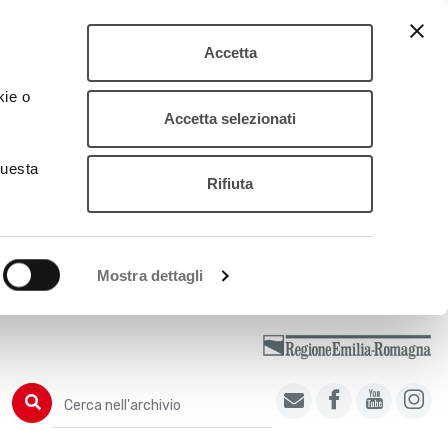
Accetta
kie o
Accetta selezionati
questa
Rifiuta
Mostra dettagli
Cerca nell'archivio
Cerca