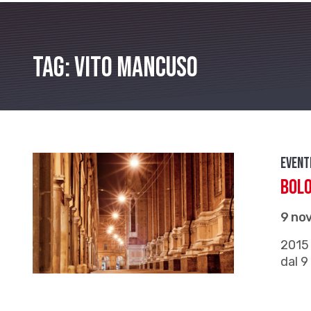
Tag: Vito Mancuso
Event
Bolo
9 no
2015 
dal 9