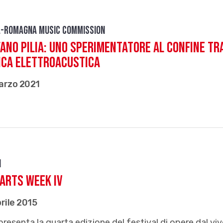
a-Romagna Music Commission
ano Pilia: uno sperimentatore al confine t
ica elettroacustica
arzo 2021
i
 Arts Week IV
rile 2015
presenta la quarta edizione del festival di opere dal viv