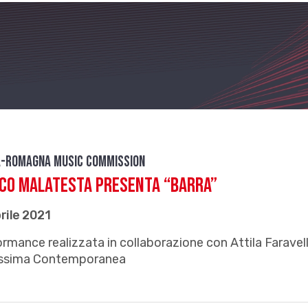
a-Romagna Music Commission
co Malatesta presenta “Barra”
rile 2021
rmance realizzata in collaborazione con Attila Faravell
lissima Contemporanea