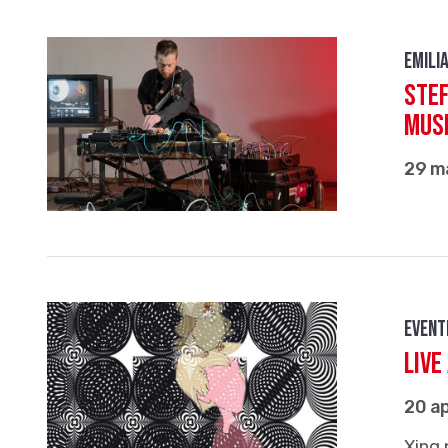
Emili
Stef
mus
29 m
Event
Live
20 ap
Xing 