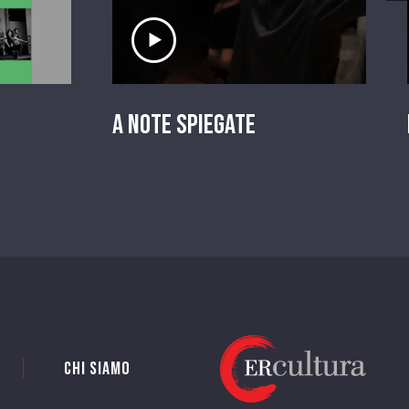
io
Ascolta il servizio
A Note Spiegate
Chi siamo