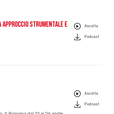
ra approccio strumentale e
Ascolta
download
Podcast
Ascolta
download
Podcast
o. A Bologna dal 21 al 26 aprile