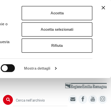
Accetta
kie o
Accetta selezionati
questa
Rifiuta
Mostra dettagli
Cerca nell'archivio
Cerca