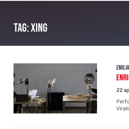
Tag: Xing
Emili
Enri
22 ap
Perfo
Vira