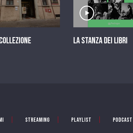
scolta il servizio
Ascolta il serviz
 Collezione
La stanza dei Libri
mi
Streaming
Playlist
PODCAST