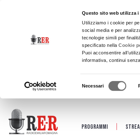
Questo sito web utilizza i
Utilizziamo i cookie per pe
social media e per analizza
tecnologie simili per finali
specificato nella
Cookie po
Puoi acconsentire all’utili
informativa, continui senz
Selezione
Necessari
del
consenso
Salta al contenuto principale
Programmi
Strea