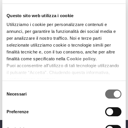
Questo sito web utilizza i cookie
Utilizziamo i cookie per personalizzare contenuti e
annunci, per garantire la funzionalità dei social media e
per analizzare il nostro traffico. Noi e terze parti
selezionate utilizziamo cookie o tecnologie simili per
Spettacoli in Emilia-Romagna
finalità tecniche e, con il tuo consenso, anche per altre
Un incantato Flauto Magico
finalità come specificato nella
Cookie policy.
Puoi acconsentire all’utilizzo di tali tecnologie utilizzando
14 maggio 2015
il pulsante “Accetta”. Chiudendo questa informativa,
Al Teatro Comunale di Bologna dal 16 al 24
continui senza accettare.
maggio
Selezione
download
Necessari
Ascolta
Podcast
del
consenso
Preferenze