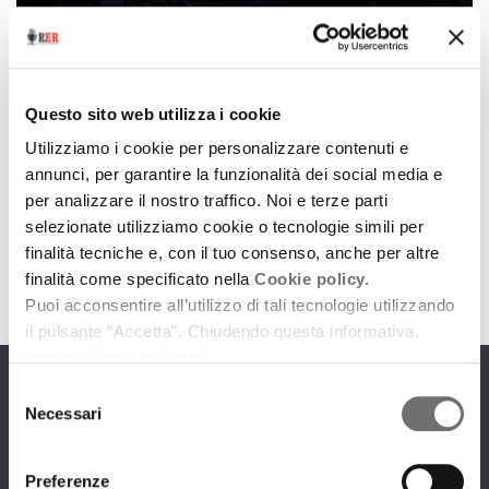
Dance Land
Dance Land. Ottobre
Questo sito web utilizza i cookie
4 ottobre 2020
Utilizziamo i cookie per personalizzare contenuti e
annunci, per garantire la funzionalità dei social media e
Gli imperdibili appuntamenti del mese scelti per noi
per analizzare il nostro traffico. Noi e terze parti
da Carmelo Zapparrata
selezionate utilizziamo cookie o tecnologie simili per
download
Ascolta
Podcast
finalità tecniche e, con il tuo consenso, anche per altre
finalità come specificato nella
Cookie policy.
Puoi acconsentire all’utilizzo di tali tecnologie utilizzando
il pulsante “Accetta”. Chiudendo questa informativa,
continui senza accettare.
Selezione
Programmi
Necessari
del
consenso
Preferenze