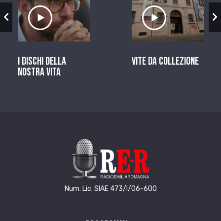
zio
Ascolta il servizio
Ascolta il ser
I dischi della
Vite da Collezione
nostra vita
Num. Lic. SIAE 473/I/06-600