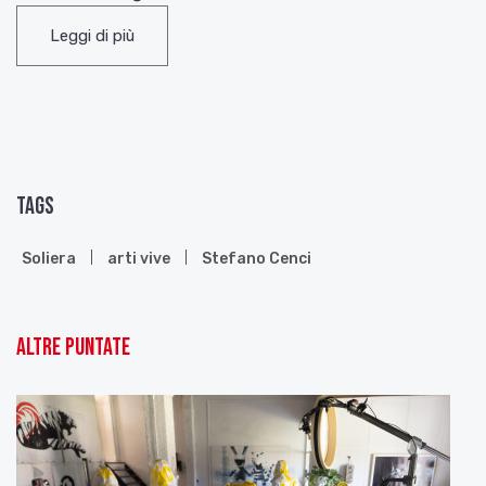
In questa puntata, avete ascoltato: Freccia bianca
Leggi di più
di
Lucio Corsi
; Thirteen Thirtyfive di
Dillon
.
Tags
Soliera
arti vive
Stefano Cenci
Altre puntate