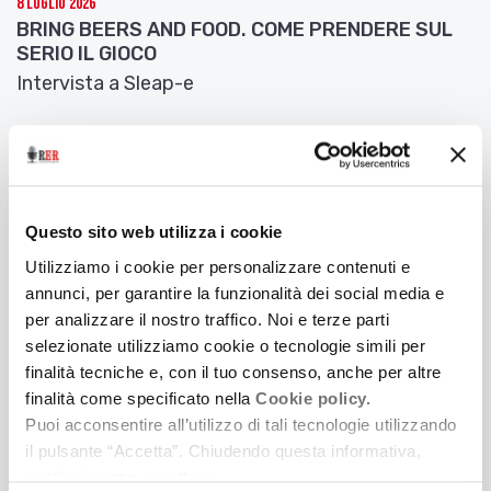
8 Luglio 2026
BRING BEERS AND FOOD. COME PRENDERE SUL
SERIO IL GIOCO
Intervista a Sleap-e
Questo sito web utilizza i cookie
Utilizziamo i cookie per personalizzare contenuti e
annunci, per garantire la funzionalità dei social media e
per analizzare il nostro traffico. Noi e terze parti
selezionate utilizziamo cookie o tecnologie simili per
finalità tecniche e, con il tuo consenso, anche per altre
finalità come specificato nella
Cookie policy.
Puoi acconsentire all’utilizzo di tali tecnologie utilizzando
7 Luglio 2026
il pulsante “Accetta”. Chiudendo questa informativa,
DEEP DARK BLUE. BALLARE NEGLI ABISSI
continui senza accettare.
Intervista a R.Y.F.