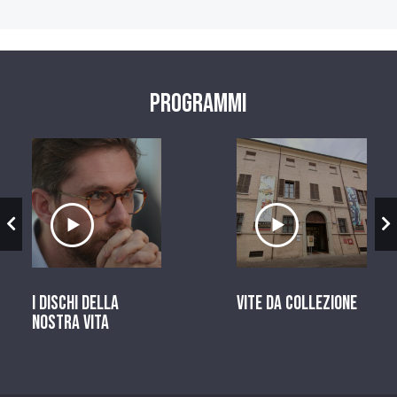
Programmi
zio
Ascolta il servizio
Ascolta il ser
I dischi della
Vite da Collezione
nostra vita