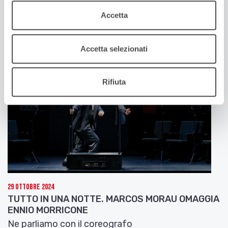
GENDER BENDER XXII EDIZIONE
Accetta
Ne parlano Daniele Del Pozzo e Mauro Meneghelli
Accetta selezionati
Rifiuta
29 Ottobre 2024
TUTTO IN UNA NOTTE. MARCOS MORAU OMAGGIA
ENNIO MORRICONE
Ne parliamo con il coreografo