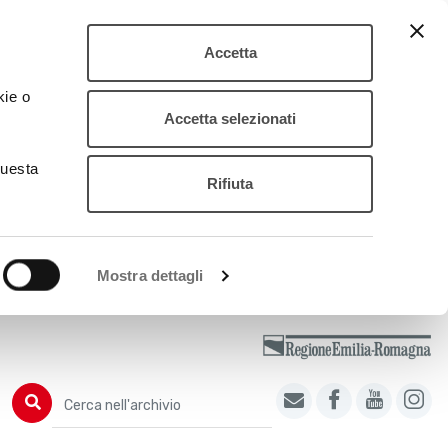
Accetta
kie o
Accetta selezionati
questa
Rifiuta
Mostra dettagli
Cerca nell'archivio
Cerca