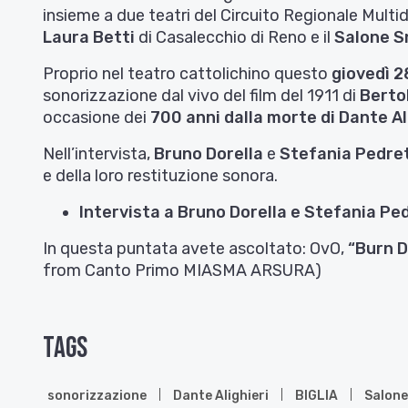
insieme a due teatri del Circuito Regionale Mult
Laura Betti
di Casalecchio di Reno
e il
Salone S
Proprio nel teatro cattolichino questo
giovedì 2
sonorizzazione dal vivo del film del 1911 di
Bertol
occasione dei
700 anni dalla morte di Dante Ali
Nell’intervista,
Bruno Dorella
e
Stefania Pedre
e della loro restituzione sonora.
Intervista a Bruno Dorella e Stefania Pe
In questa puntata avete ascoltato: OvO,
“Burn D
from Canto Primo MIASMA ARSURA)
Tags
sonorizzazione
Dante Alighieri
BIGLIA
Salone