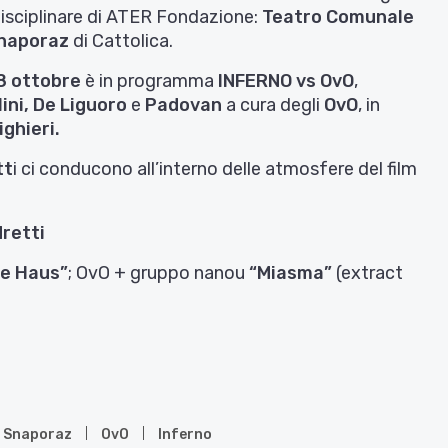
idisciplinare di ATER Fondazione:
Teatro Comunale
naporaz
di Cattolica.
8 ottobre
è in programma
INFERNO vs OvO
,
ini, De Liguoro
e
Padovan
a cura degli
OvO
, in
ghieri.
tt
i ci conducono all’interno delle atmosfere del film
dretti
e Haus”
; OvO + gruppo nanou
“Miasma”
(extract
 Snaporaz
OvO
Inferno