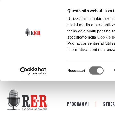
Questo sito web utilizza i
Utilizziamo i cookie per pe
social media e per analizza
tecnologie simili per finali
specificato nella
Cookie po
Puoi acconsentire all’utili
informativa, continui senz
Selezione
Necessari
del
consenso
Salta al contenuto principale
Programmi
Strea