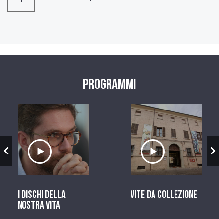
Programmi
zio
Ascolta il servizio
Ascolta il ser
I dischi della
Vite da Collezione
nostra vita