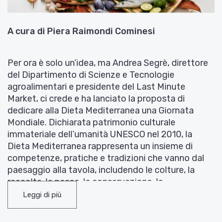
A cura di Piera Raimondi Cominesi
Per ora è solo un’idea, ma Andrea Segrè, direttore
del Dipartimento di Scienze e Tecnologie
agroalimentari e presidente del Last Minute
Market, ci crede e ha lanciato la proposta di
dedicare alla Dieta Mediterranea una Giornata
Mondiale. Dichiarata patrimonio culturale
immateriale dell’umanità UNESCO nel 2010, la
Dieta Mediterranea rappresenta un insieme di
competenze, pratiche e tradizioni che vanno dal
paesaggio alla tavola, includendo le colture, la
raccolta, la pesca, la conservazione, la
trasformazione, la preparazione e, in particolare, il
Leggi di più
consumo di cibo. ll termine “Dieta” si riferisce
all’etimo greco “stile di vita”, cioè all’insieme delle