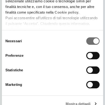
selezionate utilizziamo cookie o tecnologie simili per
Medaglie d’oro e d’argento a Doha in Katar
finalità tecniche e, con il tuo consenso, anche per altre
finalità come specificato nella
Cookie policy.
Puoi acconsentire all’utilizzo di tali tecnologie utilizzando
il pulsante “Accetta”. Chiudendo questa informativa,
continui senza accettare.
Selezione
Necessari
del
consenso
Preferenze
Statistiche
23 Dicembre 2014
LA NUOVA GIUNTA DELLA REGIONE EMILIA-
Marketing
ROMAGNA
Una squadra “efficiente e competente”. Sono
questi gli aggettivi con cui il neo presidente della
Mostra dettagli
Regione Stefano Bonaccini ha definito nuova