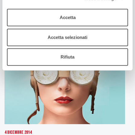
Giunta della Regione Emilia-Romagna. Una
presentazione “politica”, avvenuta ieri in viale Aldo
Accetta
Moro, poiché in realtà il decreto di nomina ufficiale
avverrà nella prima seduta della nuova Assemblea
legislativa, lunedì 29 dicembre. La Giunta è […]
Accetta selezionati
Rifiuta
4 Dicembre 2014