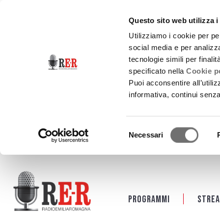
Questo sito web utilizza i
Utilizziamo i cookie per pe
social media e per analizza
tecnologie simili per finali
specificato nella
Cookie po
Puoi acconsentire all’utili
informativa, continui senz
Selezione
Necessari
del
consenso
Salta al contenuto principale
Programmi
Strea