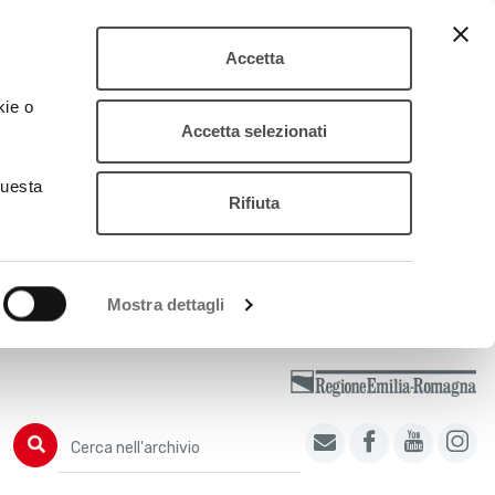
Accetta
kie o
Accetta selezionati
questa
Rifiuta
Mostra dettagli
Cerca nell'archivio
Cerca