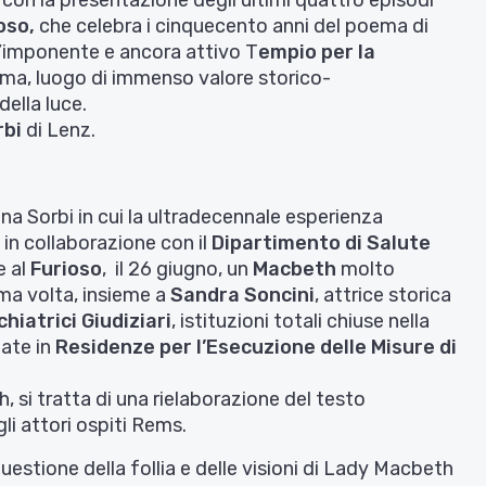
con la presentazione degli ultimi quattro episodi
oso,
che celebra i cinquecento anni del poema di
ll’imponente e ancora attivo T
empio per la
rma, luogo di immenso valore storico-
della luce.
rbi
di Lenz.
 Sorbi in cui la ultradecennale esperienza
a in collaborazione con il
Dipartimento di Salute
e al
Furioso
, il 26 giugno, un
Macbeth
molto
ima volta, insieme a
Sandra Soncini
, attrice storica
hiatrici Giudiziari
, istituzioni totali chiuse nella
mate in
Residenze per l’Esecuzione delle Misure di
i tratta di una rielaborazione del testo
gli attori ospiti Rems.
uestione della follia e delle visioni di Lady Macbeth