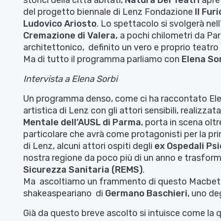
storici della città abitati,
Natura Dèi Teatri
apre 
del progetto biennale di Lenz Fondazione
Il Furi
Ludovico Ariosto
. Lo spettacolo si svolgerà ne
Cremazione di Valera,
a pochi chilometri da Pa
architettonico, definito un vero e proprio teatro 
Ma di tutto il programma parliamo con
Elena So
Intervista a Elena Sorbi
Un programma denso, come ci ha raccontato Elena
artistica di Lenz con gli attori sensibili, realizzat
Mentale dell’AUSL di Parma
, porta in scena oltr
particolare che avrà come protagonisti per la pr
di Lenz, alcuni attori ospiti degli
ex Ospedali Psic
nostra regione da poco più di un anno e trasfor
Sicurezza Sanitaria (REMS)
.
Ma ascoltiamo un frammento di questo Macbeth, s
shakeaspeariano di
Germano Baschieri
, uno de
Già da questo breve ascolto si intuisce come la q