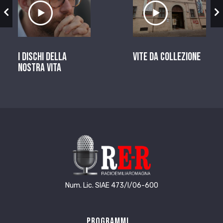
zio
Ascolta il servizio
Ascolta il ser
I dischi della
Vite da Collezione
nostra vita
Num. Lic. SIAE 473/I/06-600
Programmi