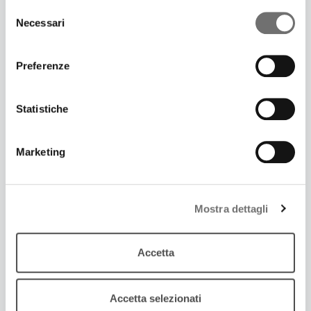
Selezione
Necessari
del
consenso
Preferenze
Statistiche
Marketing
19 Dicembre 2017
Mostra dettagli
SI TORNA A DANZARE CON “MI CHIAMO
SECONDO”
Rimasterizzati in un doppio cd brani originali e
Accetta
arrangiamenti di Secondo Casadei
Accetta selezionati