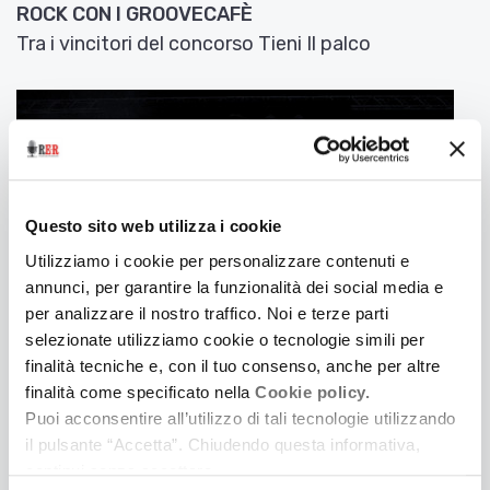
ROCK CON I GROOVECAFÈ
Tra i vincitori del concorso Tieni Il palco
Questo sito web utilizza i cookie
Utilizziamo i cookie per personalizzare contenuti e
annunci, per garantire la funzionalità dei social media e
per analizzare il nostro traffico. Noi e terze parti
selezionate utilizziamo cookie o tecnologie simili per
finalità tecniche e, con il tuo consenso, anche per altre
16 Febbraio 2019
finalità come specificato nella
Cookie policy.
LE FREQUENZE DI TESLA
Puoi acconsentire all’utilizzo di tali tecnologie utilizzando
il pulsante “Accetta”. Chiudendo questa informativa,
Tra I vincitori del concorso Tieni il Palco
continui senza accettare.