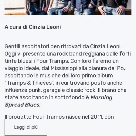
A cura di Cinzia Leoni
Gentili ascoltatori ben ritrovati da Cinzia Leoni.
Oggi vi presento una rock band reggiana dalle forti
tinte blues: i Four Tramps. Con loro faremo un
viaggio ideale, dal Mississippi alla pianura del Po,
ascoltando le musiche del loro primo album
“Tramps & Thieves”, in cui trovano posto anche
influenze punk, garage e classic rock. Il brano che
state ascoltando in sottofondo è
Morning
Spread Blues
.
Il progetto Four Tramps nasce nel 2011, con
musicisti che provengono da esperienze diverse
Leggi di più
che si traducono in varie sonorità dal classic rock