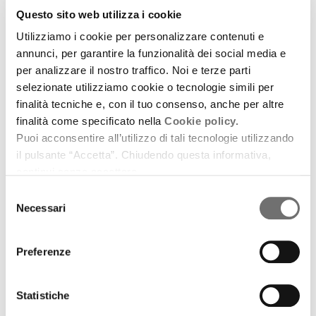
Questo sito web utilizza i cookie
Utilizziamo i cookie per personalizzare contenuti e
Archivio / Scelto per voi
annunci, per garantire la funzionalità dei social media e
Filippo Cosentino Trio
per analizzare il nostro traffico. Noi e terze parti
selezionate utilizziamo cookie o tecnologie simili per
24 settembre 2014
finalità tecniche e, con il tuo consenso, anche per altre
E il loro nuovo cd “Human Being”
finalità come specificato nella
Cookie policy.
Puoi acconsentire all’utilizzo di tali tecnologie utilizzando
download
Ascolta
Podcast
il pulsante “Accetta”. Chiudendo questa informativa,
continui senza accettare.
Selezione
Necessari
del
consenso
Preferenze
Statistiche