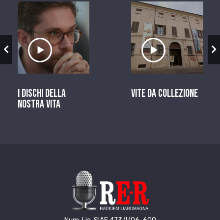
zio
Ascolta il servizio
Ascolta il ser
I dischi della
Vite da Collezione
nostra vita