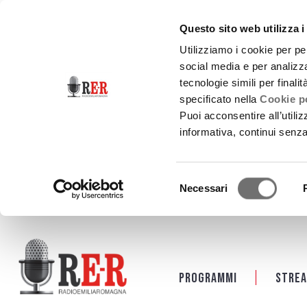
Questo sito web utilizza i
Utilizziamo i cookie per pe
social media e per analizza
tecnologie simili per finali
specificato nella
Cookie po
Puoi acconsentire all’utili
informativa, continui senz
Selezione
Necessari
del
consenso
Salta al contenuto principale
Programmi
Strea