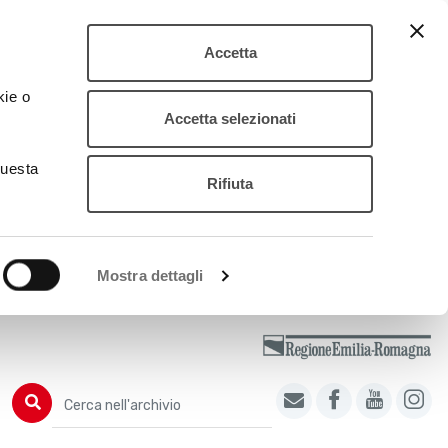
Accetta
kie o
Accetta selezionati
questa
Rifiuta
Mostra dettagli
Cerca nell'archivio
Cerca