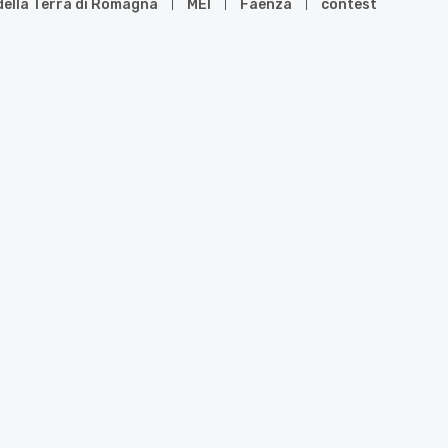
 della Terra di Romagna
MEI
Faenza
contest