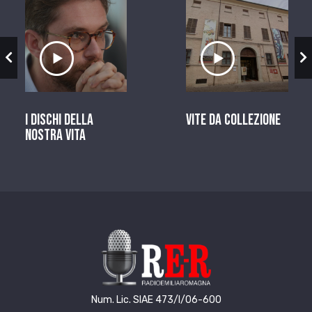
zio
Ascolta il servizio
Ascolta il ser
I dischi della
Vite da Collezione
nostra vita
Num. Lic. SIAE 473/I/06-600