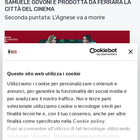
SAMUELE GOVONI E PRODOTTA DA FERRARA LA
CITTÀ DEL CINEMA
Seconda puntata: L'Agnese va a morire
Questo sito web utilizza i cookie
Utilizziamo i cookie per personalizzare contenuti e
annunci, per garantire la funzionalità dei social media e
per analizzare il nostro traffico. Noi e terze parti
selezionate utilizziamo cookie o tecnologie simili per
finalità tecniche e, con il tuo consenso, anche per altre
3 Luglio 2025
finalità come specificato nella
Cookie policy.
LONTANO DA CINECITTÀ. UNA SERIE PODCAST IN
Puoi acconsentire all’utilizzo di tali tecnologie utilizzando
CINQUE PUNTATE IDEATA E SCRITTA DA
il pulsante “Accetta”. Chiudendo questa informativa,
SAMUELE GOVONI E PRODOTTA DA FERRARA LA