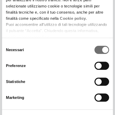
selezionate utilizziamo cookie o tecnologie simili per
finalità tecniche e, con il tuo consenso, anche per altre
finalità come specificato nella
Cookie policy.
Puoi acconsentire all’utilizzo di tali tecnologie utilizzando
il pulsante “Accetta”. Chiudendo questa informativa,
continui senza accettare.
Selezione
Necessari
del
consenso
30 Maggio 2025
LUCA MARINELLI E IL SUO PATERNAL LEAVE
Preferenze
L'attore ci parla del film di Alissa Jung, che sta
conquistando sale e pubblico
Statistiche
Marketing