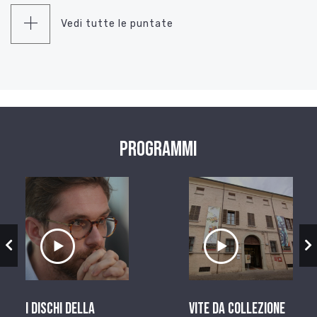
Vedi tutte le puntate
Programmi
zio
Ascolta il servizio
Ascolta il ser
I dischi della
Vite da Collezione