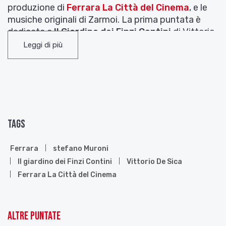
produzione di
Ferrara La Città del Cinema
, e le
musiche originali di Zarmoi. La prima puntata è
dedicata a
Il Giardino dei Finzi Contini
di Vittorio
De Sica. Ringraziamo autore e produzione per la
Leggi di più
condivisione di questi preziosi materiali.
Tags
Ferrara
stefano Muroni
Il giardino dei Finzi Contini
Vittorio De Sica
Ferrara La Città del Cinema
Altre puntate