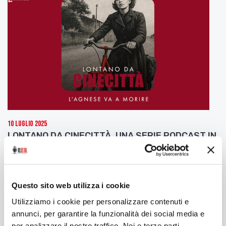
10 Luglio 2025
LONTANO DA CINECITTÀ. UNA SERIE PODCAST IN
CINQUE PUNTATE IDEATA E SCRITTA DA
SAMUELE GOVONI E PRODOTTA DA FERRARA LA
CITTÀ DEL CINEMA
Seconda puntata: L'Agnese va a morire
Questo sito web utilizza i cookie
Utilizziamo i cookie per personalizzare contenuti e
annunci, per garantire la funzionalità dei social media e
per analizzare il nostro traffico. Noi e terze parti