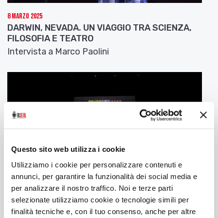
caratteristica del cortile di Palazzo Ginnasi ci si
potrà incontrare con esperti nella vendita,
8 Marzo 2025
costruzione e manutenzione dei pianoforti,
DARWIN, NEVADA. UN VIAGGIO TRA SCIENZA,
FILOSOFIA E TEATRO
toccare con mano i prestigiosi pianoforti
Steinway & Sons, ascoltare giovani pianisti in una
Intervista a Marco Paolini
esibizione libera e aperta a tutti (possibilità di
prenotarsi allo 0542 602300), gustare un
concerto jazz di assoluto livello internazionale con
Jan Lundgren e Massimo Greco.
Infine ricordiamo le mostre, le visite guidate ai
gioielli storici e artistici della città, le offerte
enogastronomiche e molti altri appuntamenti
Questo sito web utilizza i cookie
paralleli.
Utilizziamo i cookie per personalizzare contenuti e
Un ricco programma, dunque, con più di 100
annunci, per garantire la funzionalità dei social media e
iniziative ad ingresso gratuito e musicisti di
per analizzare il nostro traffico. Noi e terze parti
spessore a fianco di realtà giovanili ed esperienze
selezionate utilizziamo cookie o tecnologie simili per
didattiche: formula premiata negli anni passati da
12 Dicembre 2024
finalità tecniche e, con il tuo consenso, anche per altre