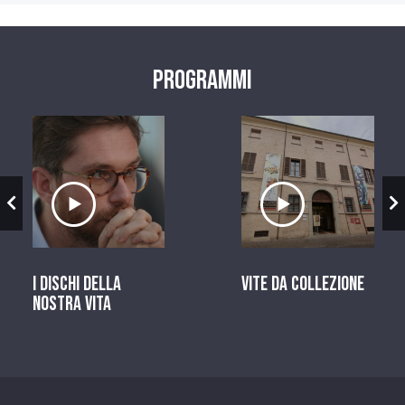
Programmi
zio
Ascolta il servizio
Ascolta il ser
I dischi della
Vite da Collezione
nostra vita