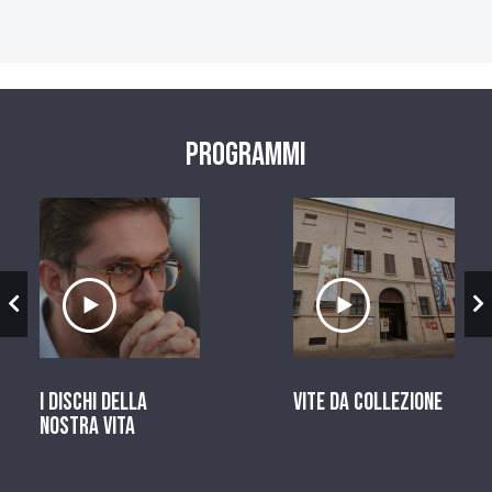
Programmi
zio
Ascolta il servizio
Ascolta il ser
I dischi della
Vite da Collezione
nostra vita