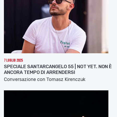
Al termine di ogni spettacolo si terrà un incontro
con la compagnia moderato da Andrea Nanni e
tutta la rassegna sarà seguita dal blog
ipercinetica, come ci racconta Massimo Marino,
uno dei curatori.
Intervista a Massimo Marino
7 Luglio 2025
SPECIALE SANTARCANGELO 55 | NOT YET. NON È
ANCORA TEMPO DI ARRENDERSI
Conversazione con Tomasz Kirenczuk