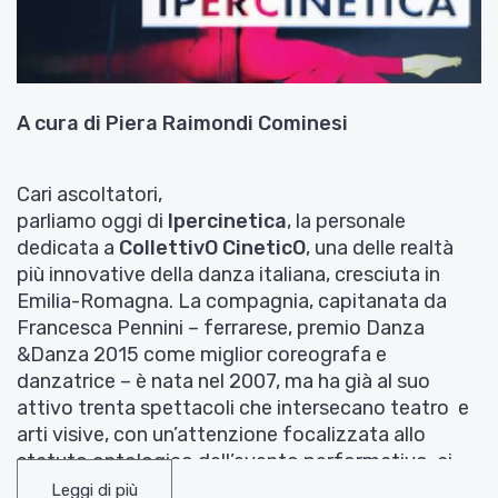
A cura di Piera Raimondi Cominesi
Cari ascoltatori,
parliamo oggi di
Ipercinetica
, la personale
dedicata a
CollettivO CineticO
, una delle realtà
più innovative della danza italiana, cresciuta in
Emilia-Romagna. La compagnia, capitanata da
Francesca Pennini – ferrarese, premio Danza
&Danza 2015 come miglior coreografa e
danzatrice – è nata nel 2007, ma ha già al suo
attivo trenta spettacoli che intersecano teatro e
arti visive, con un’attenzione focalizzata allo
statuto ontologico dell’evento performativo, ai
suoi meccanismi e regole e, soprattutto, al loro
Leggi di più