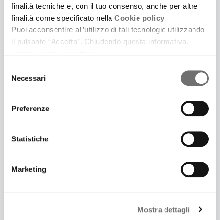
finalità tecniche e, con il tuo consenso, anche per altre
12 Dicembre 2024
finalità come specificato nella
Cookie policy.
LACASADARGILLA PER I PREMI UBU 2024
Puoi acconsentire all’utilizzo di tali tecnologie utilizzando
Il collettivo romano, premiato lo scorso anno, cura
il pulsante “Accetta”. Chiudendo questa informativa,
la direzione artistica della cerimonia. Ne parliamo
continui senza accettare.
con Maddalena Parise
Selezione
Necessari
del
consenso
Preferenze
Statistiche
Marketing
Mostra dettagli
31 Ottobre 2024