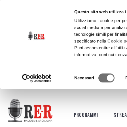
Questo sito web utilizza i
Utilizziamo i cookie per pe
social media e per analizza
tecnologie simili per finali
specificato nella
Cookie po
Puoi acconsentire all’utili
informativa, continui senz
Selezione
Necessari
del
consenso
Salta al contenuto principale
Programmi
Strea