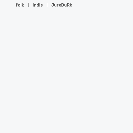
folk
Indie
JureDuRè