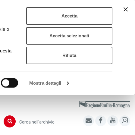
Accetta
kie o
Accetta selezionati
questa
Rifiuta
Mostra dettagli
Cerca nell'archivio
Cerca