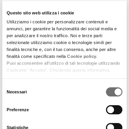
Questo sito web utilizza i cookie
Utilizziamo i cookie per personalizzare contenuti e
annunci, per garantire la funzionalità dei social media e
Archivio / Mei Web Radio
per analizzare il nostro traffico. Noi e terze parti
ManìnBlù
selezionate utilizziamo cookie o tecnologie simili per
finalità tecniche e, con il tuo consenso, anche per altre
12 settembre 2014
finalità come specificato nella
Cookie policy.
L'appuntamento settimanale con la musica indie a
Puoi acconsentire all’utilizzo di tali tecnologie utilizzando
cura del MEI
il pulsante “Accetta”. Chiudendo questa informativa,
continui senza accettare.
download
Ascolta
Podcast
Selezione
Necessari
del
consenso
Preferenze
Statistiche