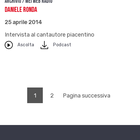
Archivio / Mei Web Radio
Daniele Ronda
25 aprile 2014
Intervista al cantautore piacentino
download
Ascolta
Podcast
(pagina corrente)
1
2
Pagina successiva