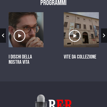
Programmi
zio
Ascolta il servizio
Ascolta il ser
I dischi della
Vite da Collezione
nostra vita