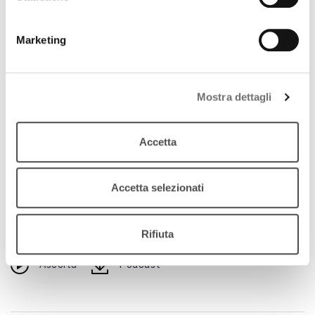
Marketing
Mostra dettagli
Accetta
Archivio / Mei Web Radio
Rocco Rosignoli
Accetta selezionati
1 agosto 2014
L'appuntamento settimanale con la musica indie a
Rifiuta
cura del MEI
download
Ascolta
Podcast