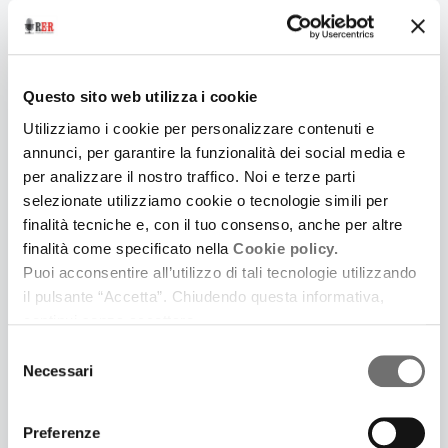
Sociale e lavoro al centro della Nuova Europa.
Intervista al dirigente Cisl Andrea Cortesi
Questo sito web utilizza i cookie
Utilizziamo i cookie per personalizzare contenuti e
annunci, per garantire la funzionalità dei social media e
per analizzare il nostro traffico. Noi e terze parti
selezionate utilizziamo cookie o tecnologie simili per
finalità tecniche e, con il tuo consenso, anche per altre
finalità come specificato nella
Cookie policy.
Puoi acconsentire all’utilizzo di tali tecnologie utilizzando
il pulsante “Accetta”. Chiudendo questa informativa,
continui senza accettare.
Selezione
18 Settembre 2012
Necessari
del
I POLACCHI AL SERVIZIO DELL'EUROPA
consenso
Il Museo del Calcolo di Pennabilli ha ospitato una
Preferenze
mostra sulla crittografia grazie alla collaborazione