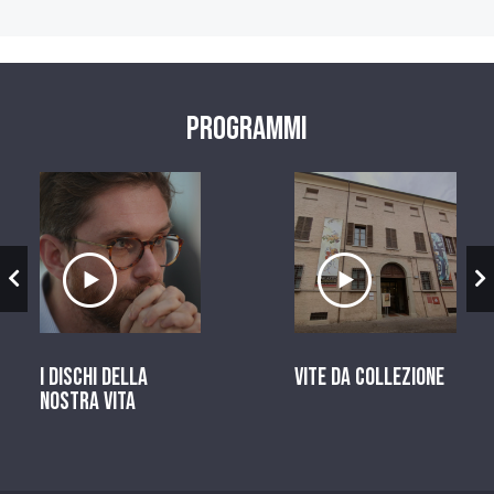
Programmi
zio
Ascolta il servizio
Ascolta il ser
I dischi della
Vite da Collezione
nostra vita