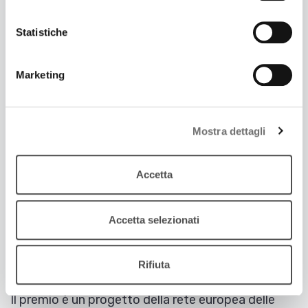
tra le Regioni gemellate Wielkopolska e Emilia-
Romagna
Statistiche
Marketing
Mostra dettagli
Accetta
Accetta selezionati
10 Luglio 2012
A TRE CLASSI LICEALI DELL'EMILIA-ROMAGNA LO
Rifiuta
JUGENDPREIS 2012
Il premio è un progetto della rete europea delle