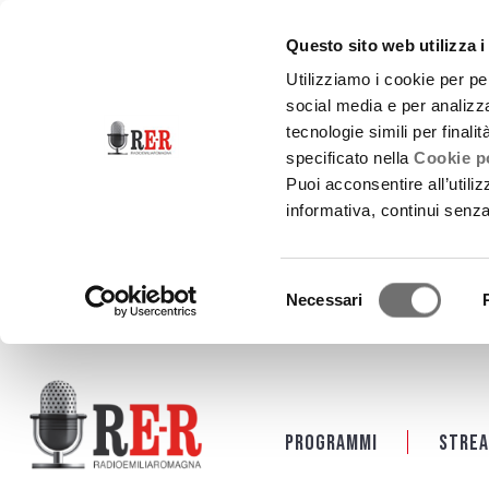
Questo sito web utilizza i
Utilizziamo i cookie per pe
social media e per analizza
tecnologie simili per finali
specificato nella
Cookie po
Puoi acconsentire all’utili
informativa, continui senz
Selezione
Necessari
del
consenso
Salta al contenuto principale
Programmi
Strea