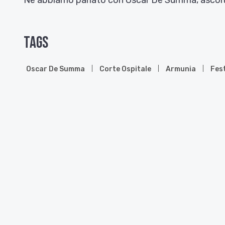
Ne abbiamo parlato con Oscar De Summa, ascoltia
Tags
Oscar De Summa
Corte Ospitale
Armunia
Fest