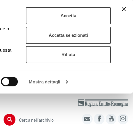
Accetta
kie o
Accetta selezionati
questa
Rifiuta
Mostra dettagli
Cerca nell'archivio
Cerca