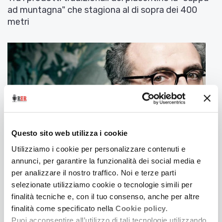
ad muntagna" che stagiona al di sopra dei 400
metri
Questo sito web utilizza i cookie
Utilizziamo i cookie per personalizzare contenuti e
annunci, per garantire la funzionalità dei social media e
per analizzare il nostro traffico. Noi e terze parti
4 Marzo 2015
selezionate utilizziamo cookie o tecnologie simili per
MASSIMO BOTTURA A CASA ARTUSI
finalità tecniche e, con il tuo consenso, anche per altre
Il grande Chef modenese, uno dei migliori
finalità come specificato nella
Cookie policy.
“prodotti” dell’Emilia Romagna, si racconta in un
Puoi acconsentire all’utilizzo di tali tecnologie utilizzando