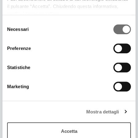
libro
il pulsante “Accetta”. Chiudendo questa informativa,
continui senza accettare.
Selezione
Necessari
del
consenso
Preferenze
Statistiche
Marketing
18 Febbraio 2015
PASTICCIO DI MACCHERONI, FRAPPE,
Mostra dettagli
FRITTELLINE & CO.
I piatti che in Emilia-Romagna accompagnano la
Accetta
festa del Carnevale