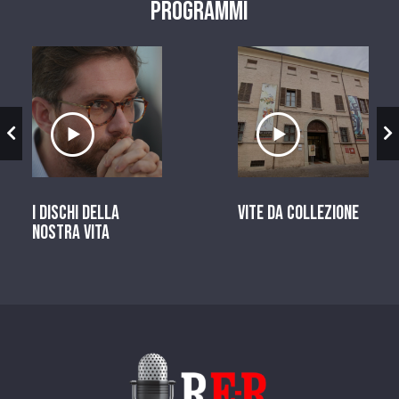
Programmi
zio
Ascolta il servizio
Ascolta il ser
I dischi della
Vite da Collezione
nostra vita