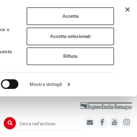
Accetta
kie o
Accetta selezionati
questa
Rifiuta
Mostra dettagli
Cerca nell'archivio
Cerca