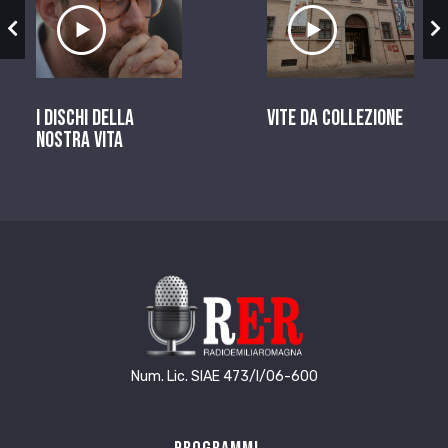
zio
Ascolta il servizio
Ascolta il ser
I dischi della
Vite da Collezione
nostra vita
Num. Lic. SIAE 473/I/06-600