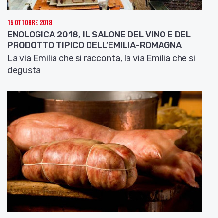
e buon appetito da Laura!
15 Ottobre 2018
Per approfondire:
www.mortadellabologna.com
–
ENOLOGICA 2018, IL SALONE DEL VINO E DEL
www.mpoggi.it
–
www.enotecaemiliaromagna.it
PRODOTTO TIPICO DELL’EMILIA-ROMAGNA
La via Emilia che si racconta, la via Emilia che si
degusta