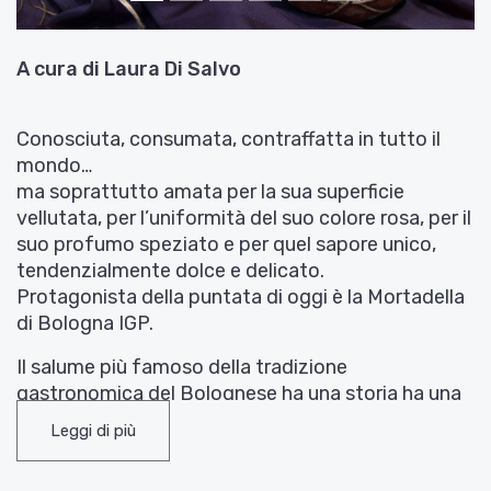
A cura di Laura Di Salvo
Conosciuta, consumata, contraffatta in tutto il
mondo…
ma soprattutto amata per la sua superficie
vellutata, per l’uniformità del suo colore rosa, per il
suo profumo speziato e per quel sapore unico,
tendenzialmente dolce e delicato.
Protagonista della puntata di oggi è la Mortadella
di Bologna IGP.
Il salume più famoso della tradizione
gastronomica del Bolognese ha una storia ha una
storia secolare. Probabilmente è nata nel I secolo
Leggi di più
in un’area compresa tra Emilia-Romagna e Lazio.
Dopo un periodo di oblio, ricompare nel tardo