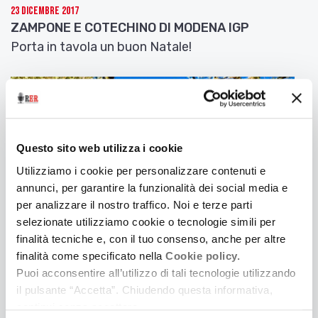
23 Dicembre 2017
ZAMPONE E COTECHINO DI MODENA IGP
Porta in tavola un buon Natale!
Questo sito web utilizza i cookie
Utilizziamo i cookie per personalizzare contenuti e
annunci, per garantire la funzionalità dei social media e
per analizzare il nostro traffico. Noi e terze parti
selezionate utilizziamo cookie o tecnologie simili per
finalità tecniche e, con il tuo consenso, anche per altre
finalità come specificato nella
Cookie policy.
11 Dicembre 2017
Puoi acconsentire all’utilizzo di tali tecnologie utilizzando
TUTTO LISCIO… COME L’OLIO!
il pulsante “Accetta”. Chiudendo questa informativa,
continui senza accettare.
Le due DOP di Olio Extravergine di Oliva: Brisighella