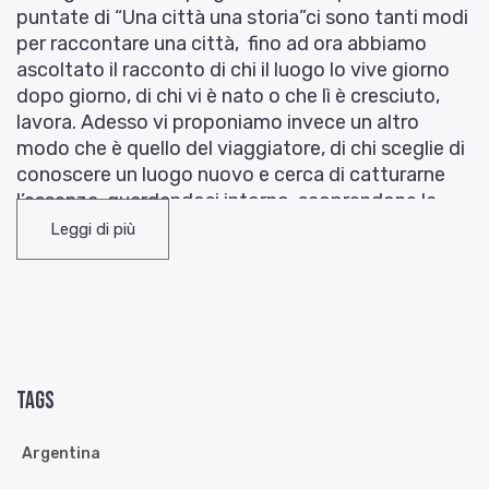
puntate di “Una città una storia”ci sono tanti modi
per raccontare una città,
fino ad ora abbiamo
ascoltato il racconto di chi il luogo lo vive giorno
dopo giorno, di chi vi è nato o che lì è cresciuto,
lavora. Adesso vi proponiamo invece un altro
modo che è quello del viaggiatore, di chi sceglie di
conoscere un luogo nuovo e cerca di catturarne
l’essenza, guardandosi intorno, scoprendone la
realtà passo dopo passo. Il diario di viaggio del
Leggi di più
nostro Edward Caruso, emiliano romagnolo
d’Australia di cui potrete apprezzare l’ottimo
italiano e perdonare qualche piccolo errore, ci
porta oggi a Cordoba.
La capitale, Buenos Aires, l’ho lasciata da qualche
Tags
giorno Dopo un lungo percorso in corriera, ecco
Cordoba, geograficamente il cuore dell’Argentina.
Cordoba, dopo tanti anni di speranze che un
Argentina
giorno io mi trovassi qua, eccomi. Lasciamo