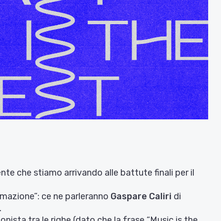
 che stiamo arrivando alle battute finali per il
rmazione”: ce ne parleranno
Gaspare Caliri
di
.
ista tra le righe (dato che la frase “Music is the