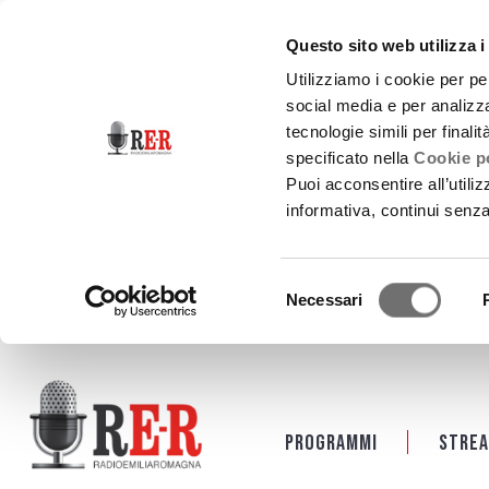
Questo sito web utilizza i
Utilizziamo i cookie per pe
social media e per analizza
tecnologie simili per finali
specificato nella
Cookie po
Puoi acconsentire all’utili
informativa, continui senz
Selezione
Necessari
del
consenso
Salta al contenuto principale
Programmi
Strea