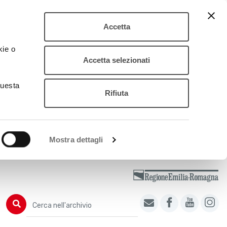
Accetta
kie o
Accetta selezionati
questa
Rifiuta
Mostra dettagli
Cerca nell'archivio
Cerca