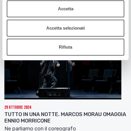
GENDER BENDER XXII EDIZIONE
Accetta
Ne parlano Daniele Del Pozzo e Mauro Meneghelli
Accetta selezionati
Rifiuta
29 Ottobre 2024
TUTTO IN UNA NOTTE. MARCOS MORAU OMAGGIA
ENNIO MORRICONE
Ne parliamo con il coreografo