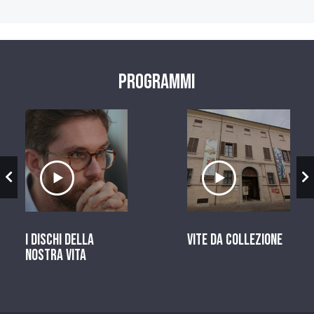
Programmi
zio
Ascolta il servizio
Ascolta il ser
I dischi della
Vite da Collezione
nostra vita