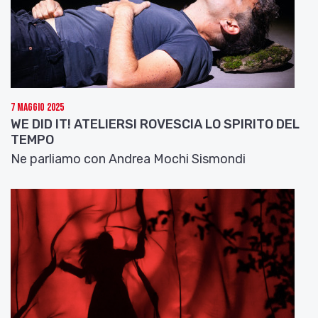
sono in vendita presso la
Biglietteria
dell’Auditorium Manzoni
(Via de’ Monari 1/2,
Bologna, dal lunedì al sabato con orario 15-18.30).
Per informazioni: Fondazione Musica Insieme
info@musicainsiemebologna.it
www.musicainsiemebologna.it
7 Maggio 2025
WE DID IT! ATELIERSI ROVESCIA LO SPIRITO DEL
TEMPO
Ne parliamo con Andrea Mochi Sismondi