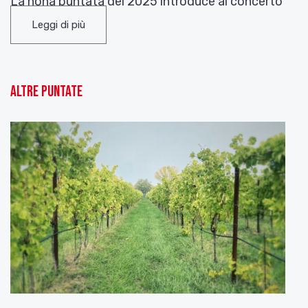
La nona puntata del 2025 introduce al concerto
del
Quartetto Lyskamm
in programma domenica
Leggi di più
13 aprile
, ore 18:30, presso l’
APE PARMA MUSEO
.
In programma musiche di Joseph Haydn,
Quartetto per archi in sol maggiore, op. 76 n. 1
Robert Schumann, Quartetto per archi in fa
Altre puntate
maggiore, op. 41 n. 2.
Con visita guidata al museo su prenotazione
Buon ascolto!
Racconti di un Viandante è a cura degli Amici del
Quartetto “A. Borciani”, i testi sono di Nicola
Bigliardi.