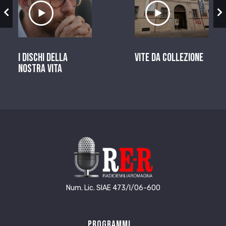
zio
Ascolta il servizio
Ascolta il ser
I dischi della
Vite da Collezione
nostra vita
Num. Lic. SIAE 473/I/06-600
Programmi