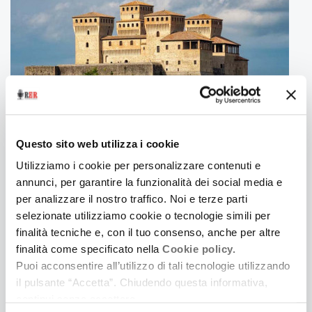
Questo sito web utilizza i cookie
21 Marzo 2025
Utilizziamo i cookie per personalizzare contenuti e
RACCONTI DI UN VIANDANTE
annunci, per garantire la funzionalità dei social media e
|MONTECHIARUGOLO. STORIA LUNGO LA
per analizzare il nostro traffico. Noi e terze parti
PEDEMONTANA PARMENSE
selezionate utilizziamo cookie o tecnologie simili per
Settima puntata/ terza serie
finalità tecniche e, con il tuo consenso, anche per altre
finalità come specificato nella
Cookie policy.
Puoi acconsentire all’utilizzo di tali tecnologie utilizzando
il pulsante “Accetta”. Chiudendo questa informativa,
continui senza accettare.