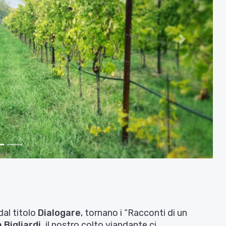
Avanti
dal titolo
Dialogare
, tornano i “Racconti di un
 Bigliardi,
il nostro colto viandante ci