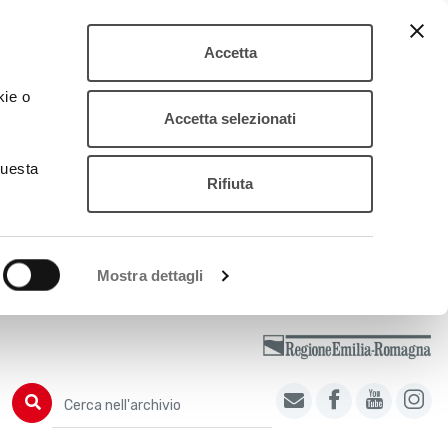
Accetta
kie o
Accetta selezionati
questa
Rifiuta
Mostra dettagli
Cerca nell'archivio
Cerca