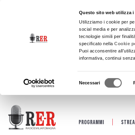
Questo sito web utilizza i
Utilizziamo i cookie per pe
social media e per analizza
tecnologie simili per finali
specificato nella
Cookie po
Puoi acconsentire all’utili
informativa, continui senz
Selezione
Necessari
del
consenso
Salta al contenuto principale
Programmi
Strea