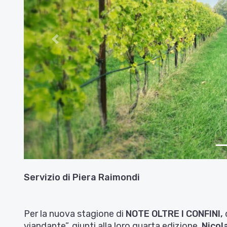
Indietro
Servizio di
Piera Raimondi
Per la nuova stagione di
NOTE OLTRE I CONFINI,
viandante”, giunti alla loro quarta edizione.
Nicola