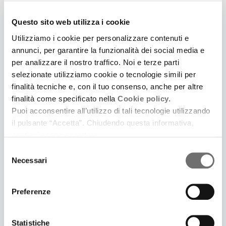
Questo sito web utilizza i cookie
Utilizziamo i cookie per personalizzare contenuti e
annunci, per garantire la funzionalità dei social media e
6 Febbraio 2012
per analizzare il nostro traffico. Noi e terze parti
RADIO SONORA - GLOCAL BAND
selezionate utilizziamo cookie o tecnologie simili per
Intervista a Filippo Graziani
finalità tecniche e, con il tuo consenso, anche per altre
finalità come specificato nella
Cookie policy.
Puoi acconsentire all’utilizzo di tali tecnologie utilizzando
il pulsante “Accetta”. Chiudendo questa informativa,
continui senza accettare.
Selezione
Necessari
del
consenso
Preferenze
Statistiche