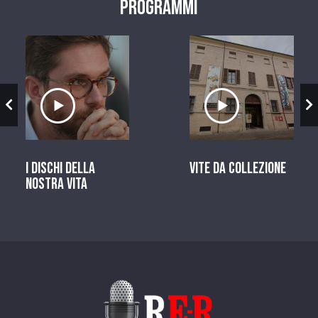
Programmi
zio
Ascolta il servizio
Ascolta il ser
I dischi della
Vite da Collezione
nostra vita