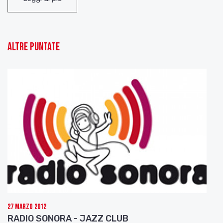
Peterson
Night and Day
– Chet Baker
Easy to Love
– Ike Quebek
It’s allright with m
e – Charlie Parker
I
love Paris
– Cannonball Adderley & Milt Jackson
Just One of those things
Altre puntate
27 Marzo 2012
RADIO SONORA - JAZZ CLUB