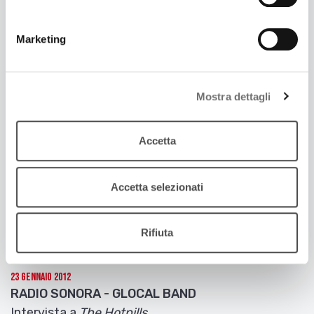
30 Gennaio 2012
RADIO SONORA - JAZZ CLUB
Marketing
Richard Rodgers
Songbook
Mostra dettagli
Accetta
Accetta selezionati
Rifiuta
23 Gennaio 2012
RADIO SONORA - GLOCAL BAND
Intervista a
The Hotpills