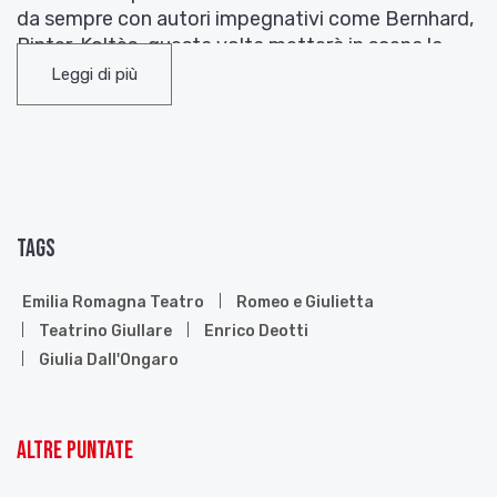
da sempre con autori impegnativi come Bernhard,
Pinter, Koltès
,
questa volta metterà in scena la
storia dei due sventurati amanti all’Arena del Sole,
Leggi di più
il 22 e 23 dicembre, e prima ancora, dal 16
dicembre al 26 dicembre, al Mambo di Bologna,
un’installazione che opera un disvelamento
poetico del mondo segreto di questo testo e del
lavoro drammaturgico di Teatrino Giullare che si
avvalle anche in questo lavoro di artifici scenici
Tags
come maschere e pupazzi.
I due appuntamenti sono le ultime tappe del
Emilia Romagna Teatro
Romeo e Giulietta
complesso progetto “Scene da Romeo e Giulietta,
Teatrino Giullare
Enrico Deotti
un percorso sulle parole di Shakespeare”, che a
Giulia Dall'Ongaro
cura di Elena Di Gioia, si è snodato a partire da
ottobre in più luoghi della città di Bologna, luoghi
inattesi e simbolici, come ad esempio la Torre degli
Altre puntate
Asinelli dove, avvolti in un’installazione di Teatrino
Giullare, abbiamo potuto ascoltare la famosa