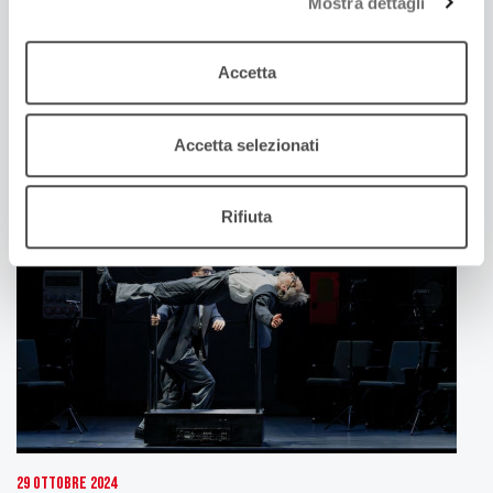
Mostra dettagli
31 Ottobre 2024
Accetta
CORPI DESIDERANTI, CORPI RESISTENTI. ECCO
GENDER BENDER XXII EDIZIONE
Ne parlano Daniele Del Pozzo e Mauro Meneghelli
Accetta selezionati
Rifiuta
29 Ottobre 2024