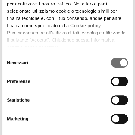
per analizzare il nostro traffico. Noi e terze parti
19 luglio 2007
selezionate utilizziamo cookie o tecnologie simili per
finalità tecniche e, con il tuo consenso, anche per altre
Esibizione della quarta serata, 23 luglio, a Porretta
finalità come specificato nella
Cookie policy.
Soul Festival: Davell Crawford & The Davell
Puoi acconsentire all’utilizzo di tali tecnologie utilizzando
Crawford Movement
il pulsante “Accetta”. Chiudendo questa informativa,
download
Ascolta
Podcast
continui senza accettare.
Selezione
Necessari
del
consenso
Preferenze
Statistiche
Marketing