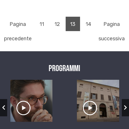
(pagina corrente)
Pagina
11
12
13
14
Pagina
precedente
successiva
Programmi
zio
Ascolta il servizio
Ascolta il ser