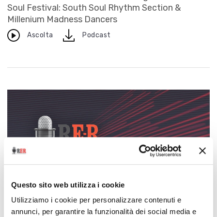
Soul Festival: South Soul Rhythm Section &
Millenium Madness Dancers
download
Ascolta
Podcast
Questo sito web utilizza i cookie
Eventi live
N°22-PORRETTA SOUL FESTIVAL: Davell Crawford & The
Utilizziamo i cookie per personalizzare contenuti e
Davell Crawford Movement
annunci, per garantire la funzionalità dei social media e