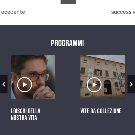
recedente
successi
Programmi
zio
Ascolta il servizio
Ascolta il ser
I dischi della
Vite da Collezione
nostra vita