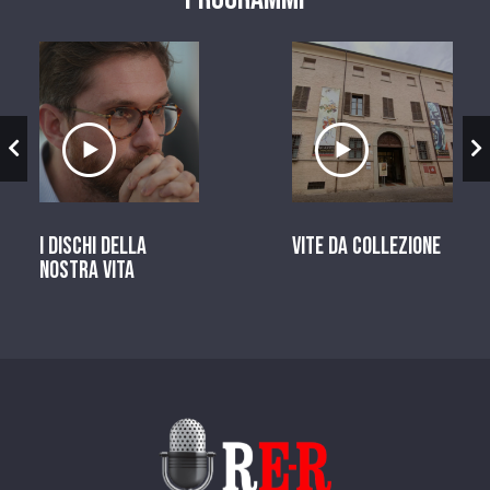
zio
Ascolta il servizio
Ascolta il ser
I dischi della
Vite da Collezione
nostra vita