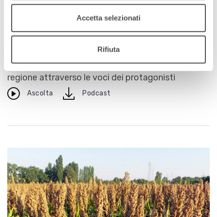
Archivio / Made in Emilia-Romagna
Accetta selezionati
Packaging Valley
12 giugno 2014
Rifiuta
Innovazione, ingegno e creatività nella nostra
regione attraverso le voci dei protagonisti
download
Ascolta
Podcast