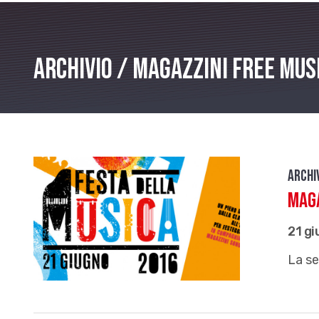
Archivio / Magazzini free mus
Archi
Maga
21 g
La se