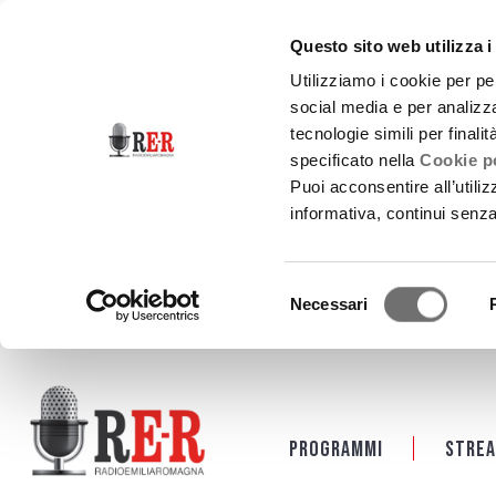
Questo sito web utilizza i
Utilizziamo i cookie per pe
social media e per analizza
tecnologie simili per finali
specificato nella
Cookie po
Puoi acconsentire all’utili
informativa, continui senz
Selezione
Necessari
del
consenso
Salta al contenuto principale
Programmi
Strea