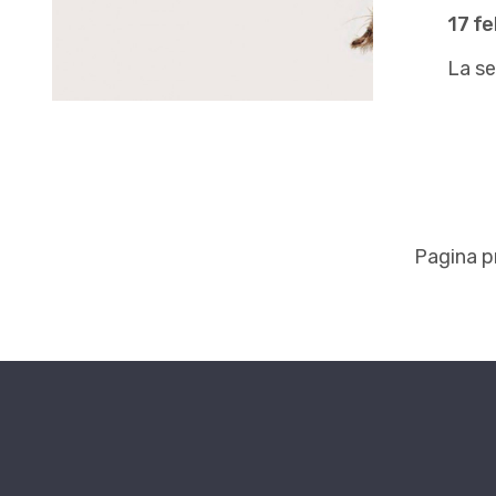
17 f
La se
Pagina p