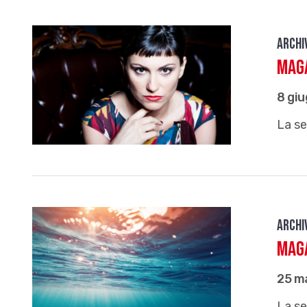
Archi
Maga
8 gi
La se
Archi
Maga
25 m
La se