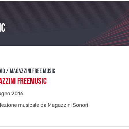
ic
vio / Magazzini free music
zzini FreeMusic
iugno 2016
lezione musicale da Magazzini Sonori