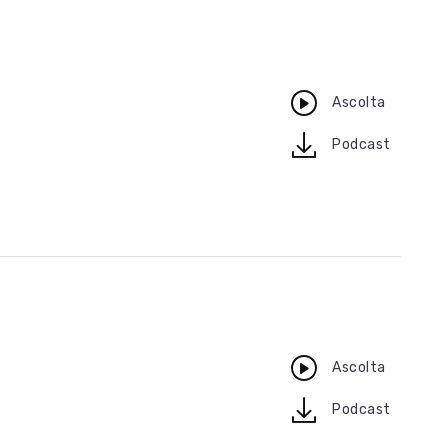
Ascolta
download
Podcast
Ascolta
download
Podcast