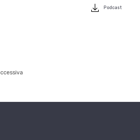
download
Podcast
uccessiva