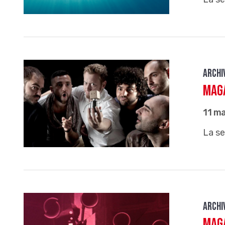
Archi
Maga
11 m
La se
Archi
Maga