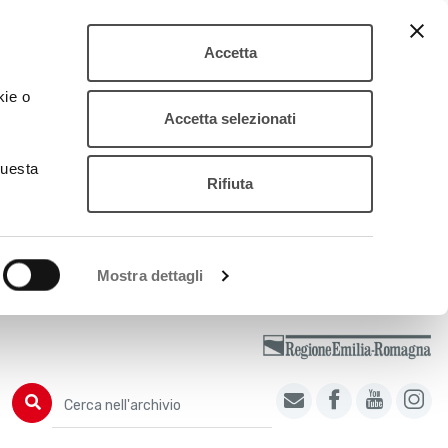
Accetta
kie o
Accetta selezionati
questa
Rifiuta
Mostra dettagli
Cerca nell'archivio
Cerca