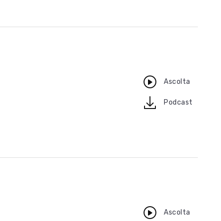
Ascolta
download
Podcast
Ascolta