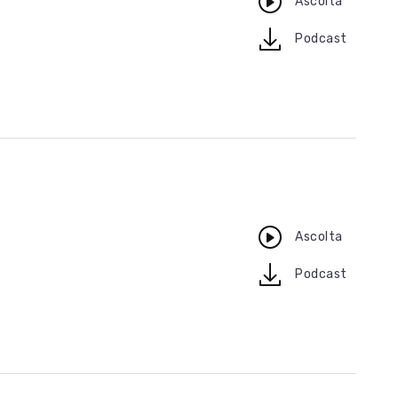
Ascolta
download
Podcast
Ascolta
download
Podcast