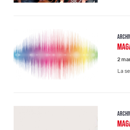
Archi
Maga
2 ma
La se
Archi
Maga