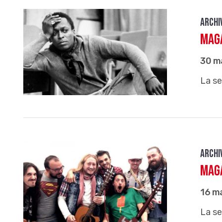
Archi
Maga
30 m
La se
Archi
Maga
16 m
La se