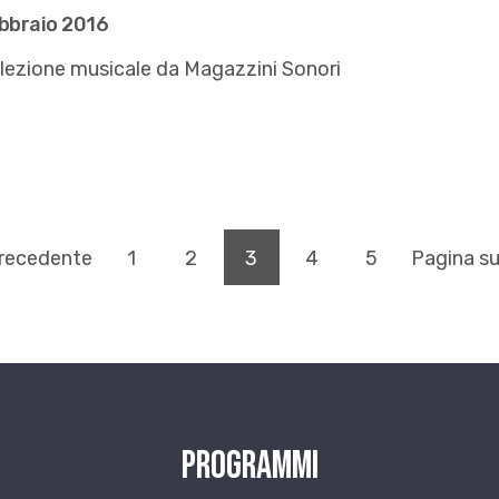
ebbraio 2016
lezione musicale da Magazzini Sonori
(pagina corrente)
recedente
1
2
3
4
5
Pagina s
Programmi