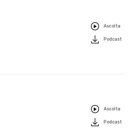
Ascolta
download
Podcast
Ascolta
download
Podcast