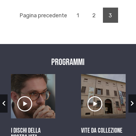
(pagina c
Pagina precedente
1
2
3
Programmi
zio
Ascolta il servizio
Ascolta il ser
I dischi della
Vite da Collezione