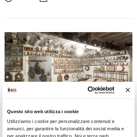
Questo sito web utilizza i cookie
Vite da Collezione
Utilizziamo i cookie per personalizzare contenuti e
Il collezionista di storie
annunci, per garantire la funzionalità dei social media e
per analizzare il nostro traffico. Noi e terze parti