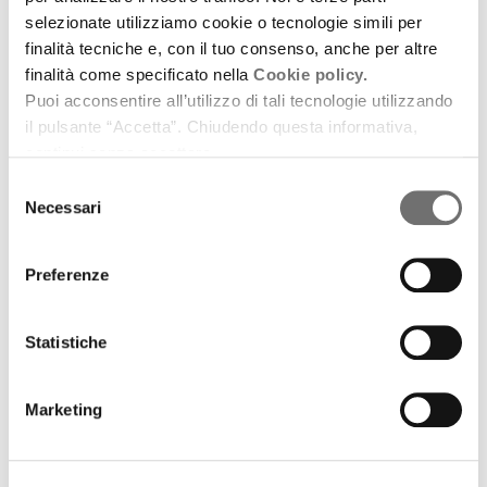
11 dicembre 2020
selezionate utilizziamo cookie o tecnologie simili per
Vita di Ettore Guatelli. Prima parte
finalità tecniche e, con il tuo consenso, anche per altre
finalità come specificato nella
Cookie policy.
download
Ascolta
Podcast
Puoi acconsentire all’utilizzo di tali tecnologie utilizzando
il pulsante “Accetta”. Chiudendo questa informativa,
continui senza accettare.
Selezione
Necessari
del
consenso
Preferenze
Statistiche
Marketing