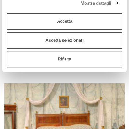
Mostra dettagli
Vite da Collezione
Le sembianze dell'amore
Accetta
4 dicembre 2020
Vita di Giorgio Barbato Tozzoni. Terza e ultima
Accetta selezionati
parte
download
Ascolta
Podcast
Rifiuta