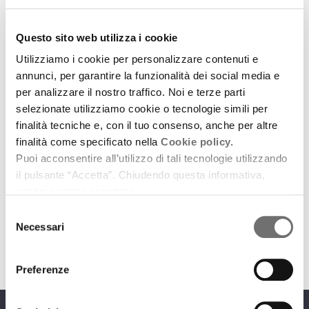
Questo sito web utilizza i cookie
Utilizziamo i cookie per personalizzare contenuti e
annunci, per garantire la funzionalità dei social media e
per analizzare il nostro traffico. Noi e terze parti
selezionate utilizziamo cookie o tecnologie simili per
finalità tecniche e, con il tuo consenso, anche per altre
Mostre
finalità come specificato nella
Cookie policy.
Il deserto tra noi
Puoi acconsentire all’utilizzo di tali tecnologie utilizzando
il pulsante “Accetta”. Chiudendo questa informativa,
23 settembre 2016
continui senza accettare.
A Fusignano la mostra "Abitare il deserto"
Selezione
download
Necessari
Ascolta
Podcast
del
consenso
Preferenze