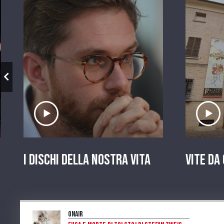
Ascolta il servizio
A
I dischi della nostra vita
Vite da
OnAir