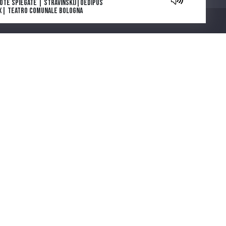
Note Spiegate | Stravinskij|Oedipus
x| Teatro Comunale Bologna
owers are blooming in Antarctica: la
e e l’inizio
ga e morte di Tolstoj di Stefan Zweig
ia Deflorian porta in scena La
getariana, romanzo della scrittrice
Chi siamo
emio Nobel Han Kang
parola che cura. "Come gli Uccelli",
 scena il capolavoro di Mouawad
note spiegate | Carmen |Bizet |
atro Regio di Parma
ntano da Cinecittà. Una serie podcast
cinque puntate ideata e scritta da
muele Govoni e prodotta da Ferrara
Città del Cinema
COOKIE POLICY