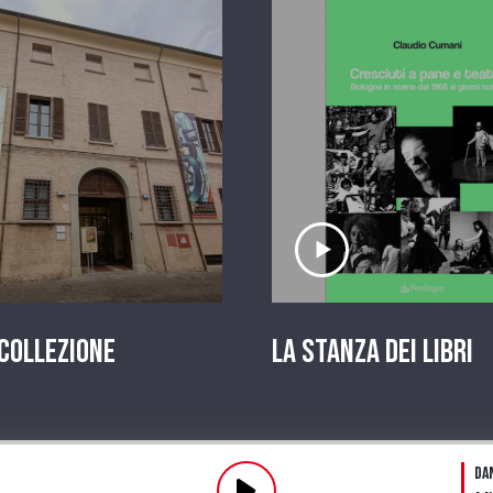
scolta il servizio
Ascolta il serviz
 Collezione
La stanza dei Libri
Pl
Da