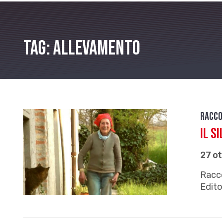
Tag: Allevamento
Racco
Il s
27 o
Racco
Edito