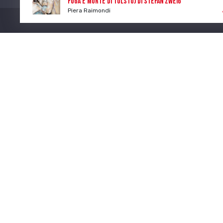
Fuga e morte di Tolstoj di Stefan Zweig
Piera Raimondi
Program
Num. Lic. SIAE 473/I/06-600
CONTATTI
I