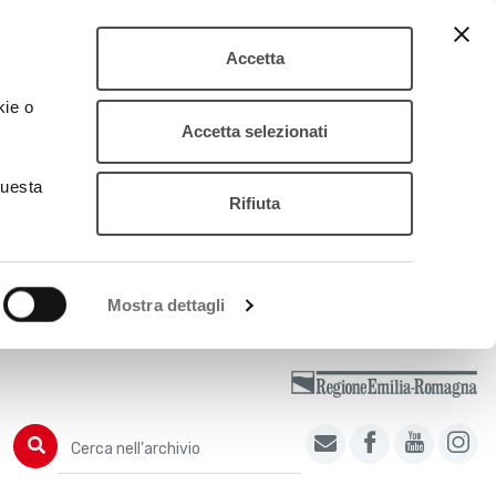
Accetta
kie o
Accetta selezionati
questa
Rifiuta
Mostra dettagli
Cerca nell'archivio
Cerca