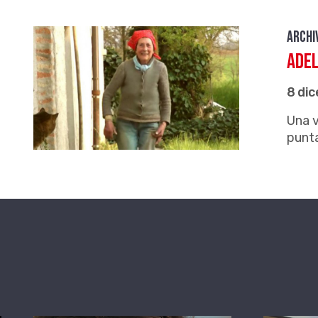
Archi
Adel
8 di
Una v
punt