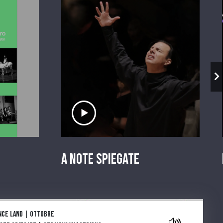
io
Ascolta il servizio
A Note Spiegate
aylist
nce land | Ottobre