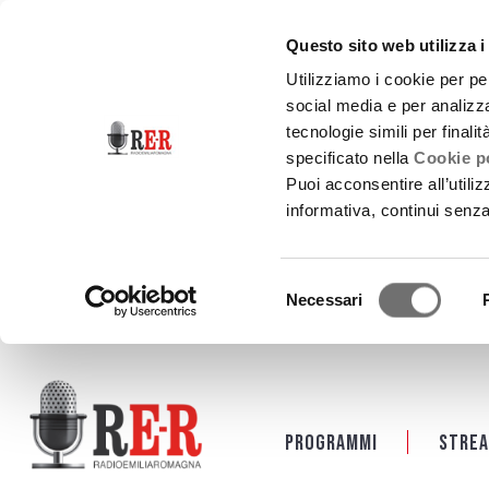
Questo sito web utilizza i
Utilizziamo i cookie per pe
social media e per analizza
tecnologie simili per finali
specificato nella
Cookie po
Puoi acconsentire all’utili
informativa, continui senz
Selezione
Necessari
del
consenso
Salta al contenuto principale
Programmi
Strea