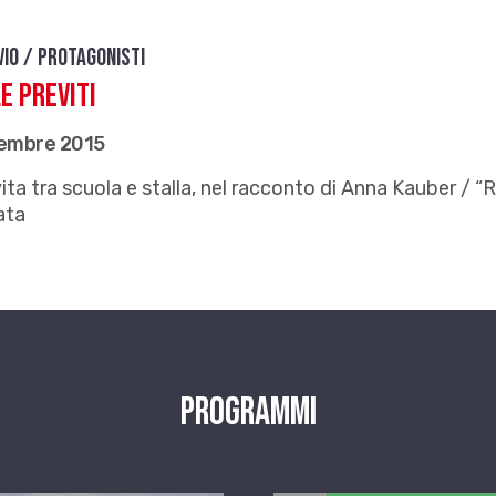
vio / Protagonisti
e Previti
cembre 2015
ita tra scuola e stalla, nel racconto di Anna Kauber / “Ri
ata
Programmi