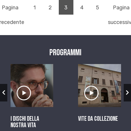
(pagina corrente)
Pagina
1
2
3
4
5
Pagina
recedente
successi
Programmi
zio
Ascolta il servizio
Ascolta il ser
I dischi della
Vite da Collezione
nostra vita