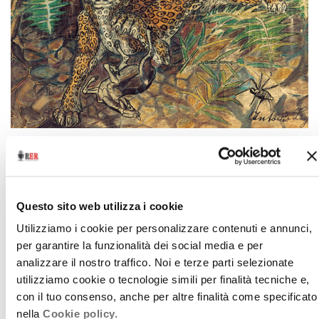
Mostre
Antonio Ligabue, il Maestro di Gualtieri
22 maggio 2015
Questo sito web utilizza i cookie
Una grande antologica dal 31 maggio all'8
Utilizziamo i cookie per personalizzare contenuti e annunci,
novembre. Intervista a Sandro Parmiggiani
per garantire la funzionalità dei social media e per
download
Ascolta
Podcast
analizzare il nostro traffico. Noi e terze parti selezionate
utilizziamo cookie o tecnologie simili per finalità tecniche e,
con il tuo consenso, anche per altre finalità come specificato
nella
Cookie policy.