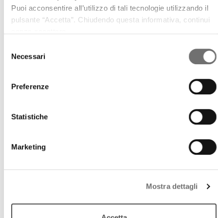
Puoi acconsentire all’utilizzo di tali tecnologie utilizzando il
pulsante “Accetta”. Chiudendo questa informativa, continui
senza accettare.
Selezione
Necessari
del
consenso
Preferenze
Statistiche
Marketing
Paesaggio dell'anima
La polvere di Morandi. Parte II
29 novembre 2014
Mostra dettagli
Un viaggio in regione attraverso la musica
Accetta
download
Ascolta
Podcast