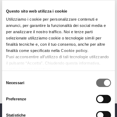
Questo sito web utilizza i cookie
Utilizziamo i cookie per personalizzare contenuti e
annunci, per garantire la funzionalità dei social media e
per analizzare il nostro traffico. Noi e terze parti
selezionate utilizziamo cookie o tecnologie simili per
Archivio / Protagonisti
finalità tecniche e, con il tuo consenso, anche per altre
Giovanni Pascoli nel centenario della morte
finalità come specificato nella
Cookie policy.
Puoi acconsentire all’utilizzo di tali tecnologie utilizzando
17 luglio 2012
il pulsante “Accetta”. Chiudendo questa informativa,
continui senza accettare.
Il nostro piccolo omaggio al poeta "fanciullino"
Selezione
download
Ascolta
Podcast
Necessari
del
consenso
Preferenze
Statistiche