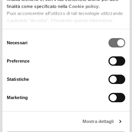
finalità come specificato nella
Cookie policy.
Puoi acconsentire all’utilizzo di tali tecnologie utilizzando
il pulsante “Accetta”. Chiudendo questa informativa,
continui senza accettare.
Selezione
Necessari
del
consenso
Preferenze
Eventi
Statistiche
Fantasmi tra le corti
Marketing
7 luglio 2015
Un sito tra leggende e storia
download
Ascolta
Podcast
Mostra dettagli