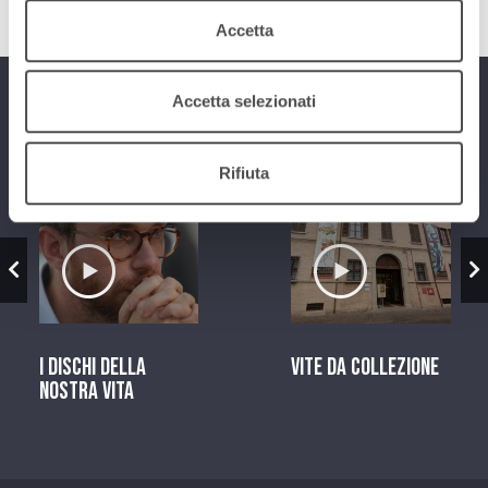
Accetta
Accetta selezionati
Programmi
Rifiuta
zio
Ascolta il servizio
Ascolta il ser
I dischi della
Vite da Collezione
nostra vita