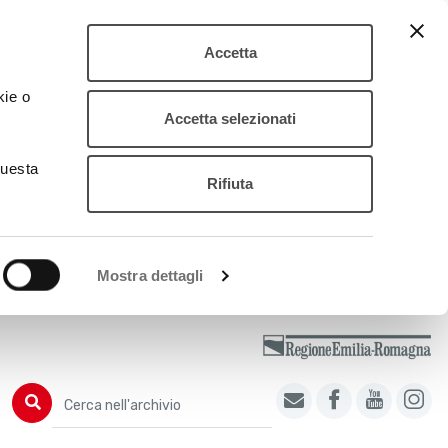
Accetta
kie o
Accetta selezionati
questa
Rifiuta
Mostra dettagli
Cerca nell'archivio
Cerca