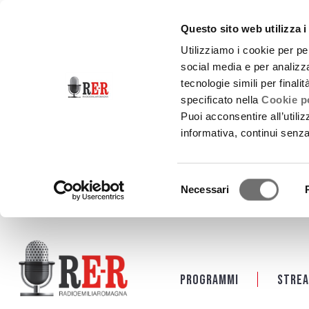
Questo sito web utilizza i
Utilizziamo i cookie per pe
social media e per analizza
tecnologie simili per finali
specificato nella
Cookie po
Puoi acconsentire all’utili
informativa, continui senz
Selezione
Necessari
del
consenso
Salta al contenuto principale
Programmi
Strea