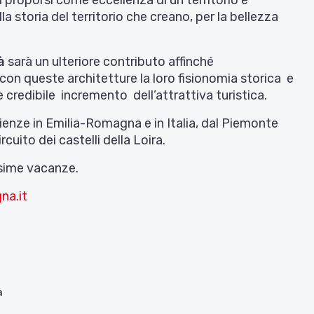
di proporsi come eccellenza di un territorio e
 storia del territorio che creano, per la bellezza
à
sarà un ulteriore contributo affinché
no con queste architetture la loro fisionomia storica e
 credibile incremento dell’attrattiva turistica.
enze in Emilia-Romagna e in Italia, dal Piemonte
rcuito dei castelli della Loira.
ssime vacanze.
na.it
a