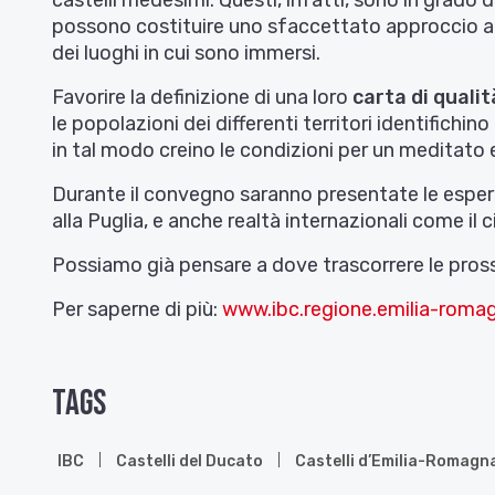
castelli medesimi. Questi, infatti, sono in grado 
possono costituire uno sfaccettato approccio alla
dei luoghi in cui sono immersi.
Favorire la definizione di una loro
carta di qualit
le popolazioni dei differenti territori identifichi
in tal modo creino le condizioni per un meditato e
Durante il convegno saranno presentate le esperi
alla Puglia, e anche realtà internazionali come il ci
Possiamo già pensare a dove trascorrere le pro
Per saperne di più:
www.ibc.regione.emilia-romag
Tags
IBC
Castelli del Ducato
Castelli d’Emilia-Romagn