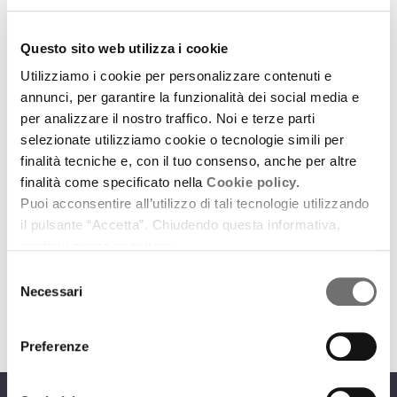
Questo sito web utilizza i cookie
Utilizziamo i cookie per personalizzare contenuti e
annunci, per garantire la funzionalità dei social media e
per analizzare il nostro traffico. Noi e terze parti
selezionate utilizziamo cookie o tecnologie simili per
IBC news
finalità tecniche e, con il tuo consenso, anche per altre
Castelli in Regione
finalità come specificato nella
Cookie policy.
Puoi acconsentire all’utilizzo di tali tecnologie utilizzando
8 agosto 2015
il pulsante “Accetta”. Chiudendo questa informativa,
Un progetto pilota per la promozione culturale e
continui senza accettare.
turistica
Selezione
download
Necessari
Ascolta
Podcast
del
consenso
Preferenze