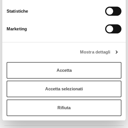
Statistiche
Marketing
Mostra dettagli
Archivio / Economia
Accetta
Funziona il patto contro la crisi, evitati 40 mila
licenziamenti
Accetta selezionati
31 luglio 2009
download
Ascolta
Podcast
Rifiuta