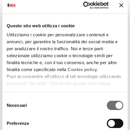
Questo sito web utilizza i cookie
Archivio / Economia
Utilizziamo i cookie per personalizzare contenuti e
Parmigiano-Reggiano
annunci, per garantire la funzionalità dei social media e
per analizzare il nostro traffico. Noi e terze parti
23 ottobre 2009
selezionate utilizziamo cookie o tecnologie simili per
Contro la crisi dalla Regione tre nuovi bandi per
finalità tecniche e, con il tuo consenso, anche per altre
rendere più facile il credito e 18 milioni di euro dal
finalità come specificato nella
Cookie policy.
Piano di sviluppo rurale
Puoi acconsentire all’utilizzo di tali tecnologie utilizzando
il pulsante “Accetta”. Chiudendo questa informativa,
download
Ascolta
Podcast
continui senza accettare.
Selezione
Necessari
del
consenso
Preferenze