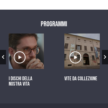
Programmi
zio
Ascolta il servizio
Ascolta il ser
I dischi della
Vite da Collezione
nostra vita