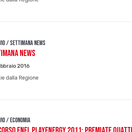
vio / Settimana news
timana News
ebbraio 2016
ie dalla Regione
vio / Economia
orso Enel PlayEnergy 2011: premiate quatt