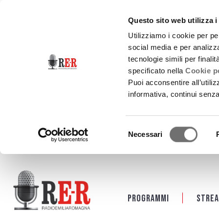
Questo sito web utilizza i
Utilizziamo i cookie per pe
social media e per analizza
tecnologie simili per finali
specificato nella
Cookie po
Puoi acconsentire all’utili
informativa, continui senz
Selezione
Necessari
del
consenso
Salta al contenuto principale
Programmi
Strea