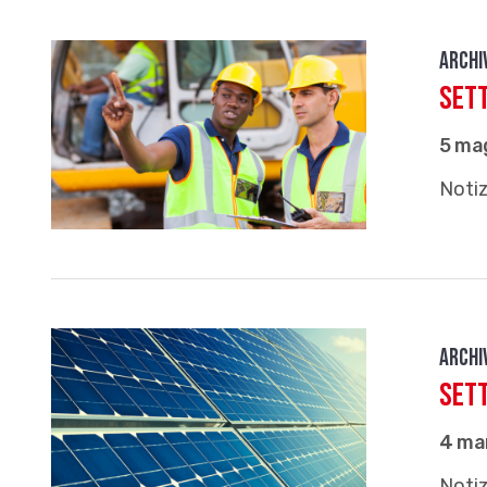
Archi
Set
5 ma
Notiz
Archi
Set
4 ma
Notiz