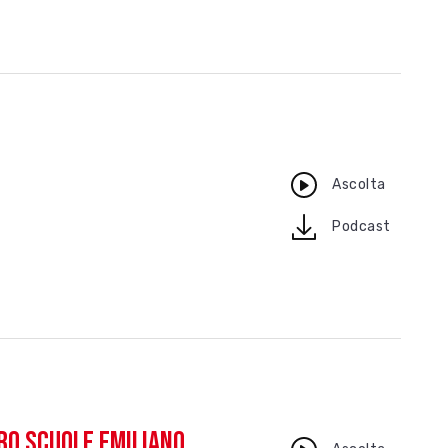
Ascolta
download
Podcast
ro scuole emiliano