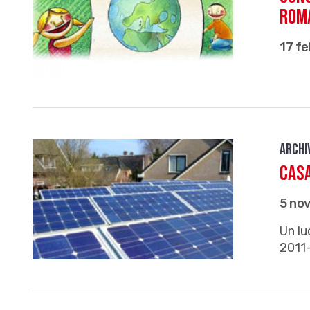
rom
17 fe
Archi
Casa
5 no
Un lu
2011-