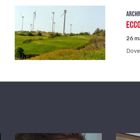
Archi
Ecco
26 m
Dove 