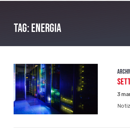
Tag: energia
Archi
Set
3 ma
Notiz