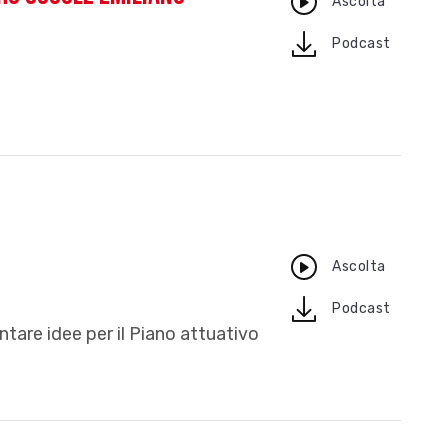
Ascolta
download
Podcast
Ascolta
download
Podcast
tare idee per il Piano attuativo