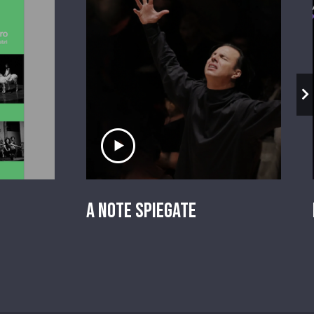
io
Ascolta il servizio
A Note Spiegate