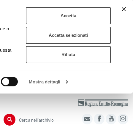
Accetta
kie o
Accetta selezionati
questa
Rifiuta
Mostra dettagli
Cerca nell'archivio
Cerca