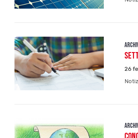
Archi
Set
26 f
Notiz
Archi
Conc