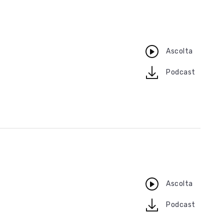
Ascolta
download
Podcast
Ascolta
download
Podcast