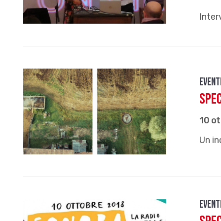
Inter
Event
Spec
10 o
Un in
Event