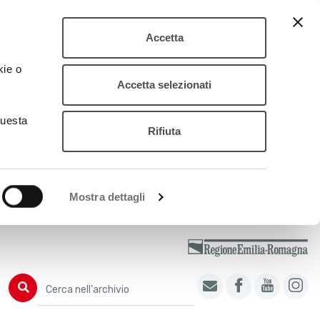
Accetta
kie o
Accetta selezionati
questa
Rifiuta
Mostra dettagli
Cerca nell'archivio
Cerca