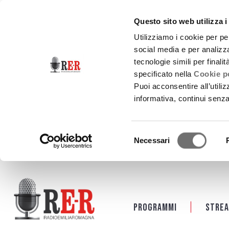
Questo sito web utilizza i
Utilizziamo i cookie per pe
social media e per analizza
tecnologie simili per finali
specificato nella
Cookie po
Puoi acconsentire all’utili
informativa, continui senz
Selezione
Necessari
del
consenso
Salta al contenuto principale
Programmi
Strea