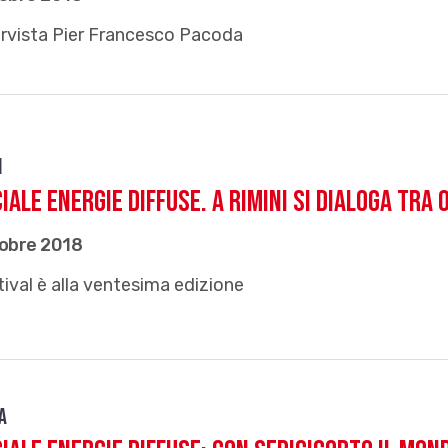
ervista Pier Francesco Pacoda
i
iale EnERgie diffuse. A Rimini si dialoga tra
tobre 2018
stival è alla ventesima edizione
a