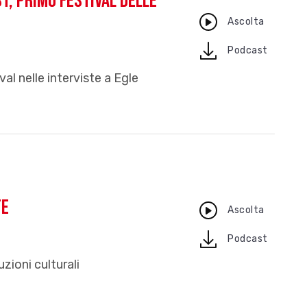
t, primo festival delle
Ascolta
download
Podcast
l nelle interviste a Egle
te
Ascolta
download
Podcast
zioni culturali