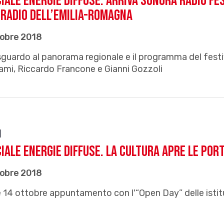
iale EnERgie Diffuse. Arriva Sonora Radio Fes
radio dell’Emilia-Romagna
tobre 2018
guardo al panorama regionale e il programma del festiva
ami, Riccardo Francone e Gianni Gozzoli
i
iale EnERgie Diffuse. La cultura apre le por
tobre 2018
 e 14 ottobre appuntamento con l'“Open Day” delle istitu