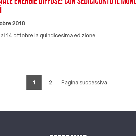
iale EnERgie Diffuse: Con Sedicicorto il mo
ì
tobre 2018
 al 14 ottobre la quindicesima edizione
(pagina corrente)
1
2
Pagina successiva