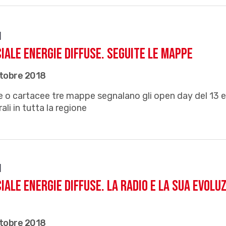
i
iale EnERgie Diffuse. Seguite le mappe
ttobre 2018
e o cartacee tre mappe segnalano gli open day del 13 e 
rali in tutta la regione
i
iale EnERgie Diffuse. La radio e la sua evol
t
ttobre 2018