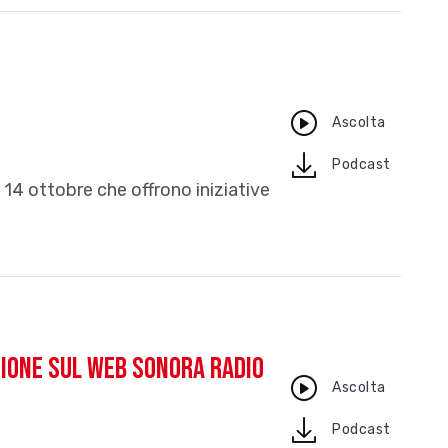
Ascolta
download
Podcast
14 ottobre che offrono iniziative
uzione sul web Sonora Radio
Ascolta
download
Podcast