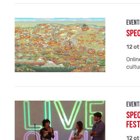
Event
Spec
12 o
Onlin
cultu
Event
Spec
Fes
12 o