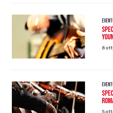
Event
Spec
Youn
8 ot
Event
Spec
Roma
5 ot