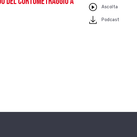
ndo del cortometraggio a
Ascolta
download
Podcast