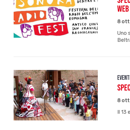
Spec
web 
8 ot
Uno s
Beltr
Event
Spec
8 ot
Il 13