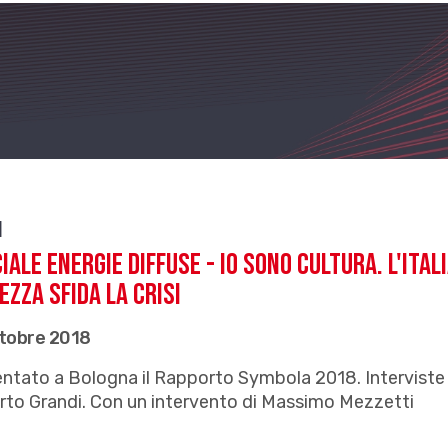
i
iale EnERgie Diffuse - Io sono Cultura. L'ital
ezza sfida la crisi
ttobre 2018
ntato a Bologna il Rapporto Symbola 2018. Interviste
to Grandi. Con un intervento di Massimo Mezzetti