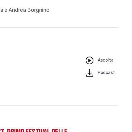
ia e Andrea Borgnino
o
Ascolta
download
Podcast