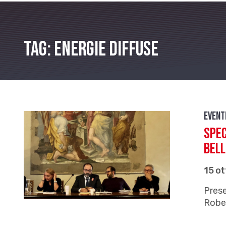
Tag: Energie Diffuse
Event
Spec
bell
15 o
Prese
Rober