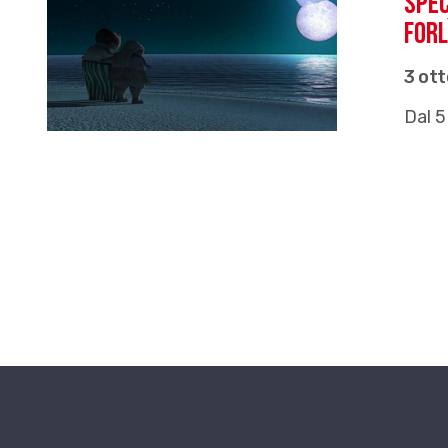
Spec
Forl
3 ot
Dal 5