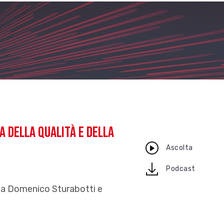
ia della qualità e della
Ascolta
download
Podcast
 a Domenico Sturabotti e