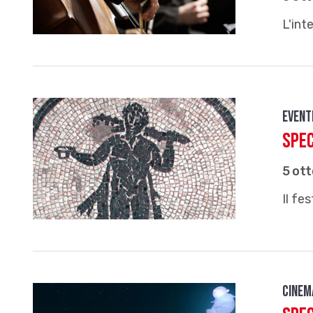
L'int
Event
Spec
5 ot
Il fe
Cinem