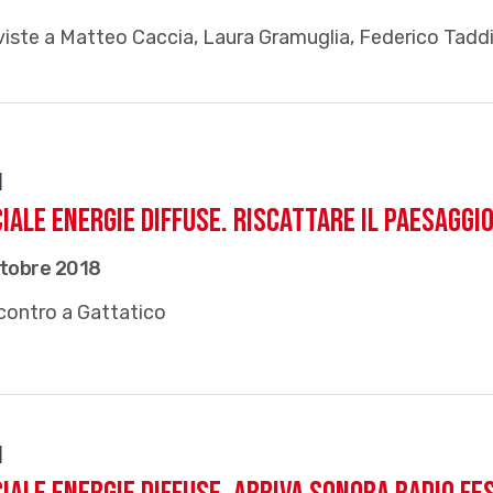
viste a Matteo Caccia, Laura Gramuglia, Federico Tadd
i
iale EnERgie Diffuse. Riscattare il paesaggi
ttobre 2018
contro a Gattatico
i