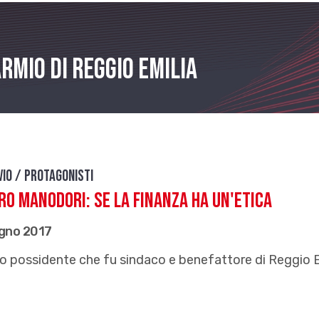
rmio di Reggio Emilia
vio / Protagonisti
ro Manodori: se la finanza ha un'etica
ugno 2017
cco possidente che fu sindaco e benefattore di Reggio 