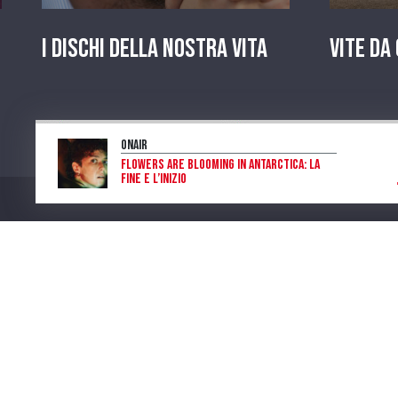
I dischi della nostra vita
Vite da
OnAir
Flowers are blooming in Antarctica: la
fine e l’inizio
Laura Di Salvo
Program
Num. Lic. SIAE 473/I/06-600