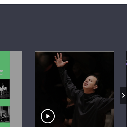
io
Ascolta il servizio