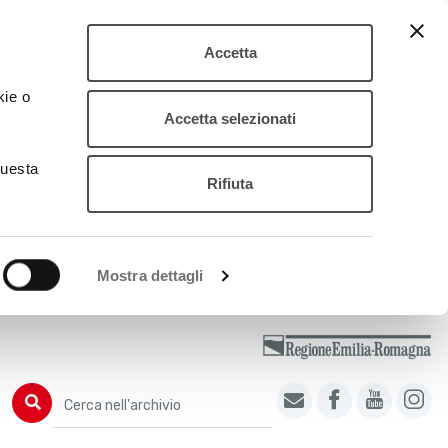
Accetta
kie o
Accetta selezionati
questa
Rifiuta
Mostra dettagli
Cerca nell'archivio
Cerca