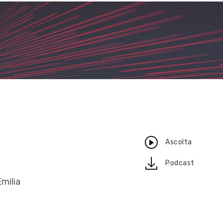
Ascolta
download
Podcast
Emilia