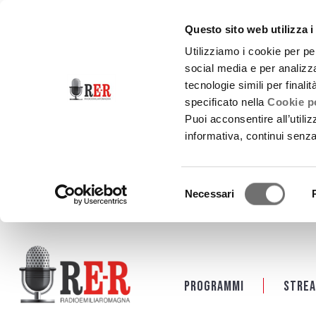
Questo sito web utilizza i
Utilizziamo i cookie per pe
social media e per analizza
tecnologie simili per finali
specificato nella
Cookie po
Puoi acconsentire all’utili
informativa, continui senz
Selezione
Necessari
del
consenso
Salta al contenuto principale
Programmi
Strea