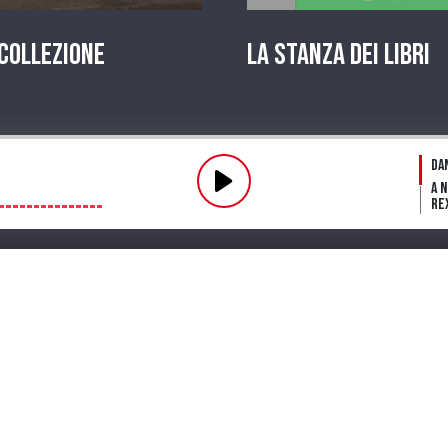
 Collezione
La stanza dei Libri
Pl
Da
A 
Re
Fl
fin
Fu
Dar
ve
mi
Streaming
Playlist
PODCAST
Pr
La 
in
A 
Te
Lo
in 